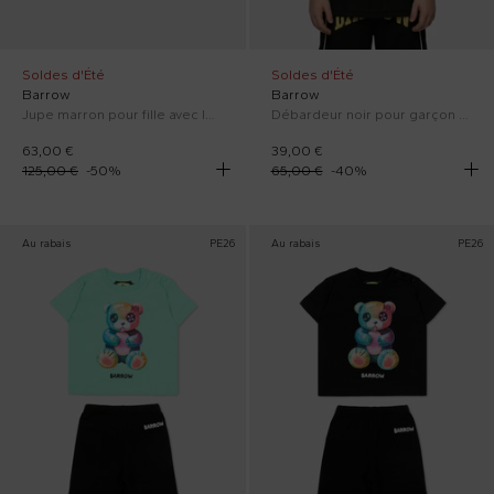
Soldes d'Été
Soldes d'Été
Barrow
Barrow
Jupe marron pour fille avec logo
Débardeur noir pour garçon avec logo
63,00 €
39,00 €
125,00 €
-
50
%
65,00 €
-
40
%
Au rabais
PE26
Au rabais
PE26