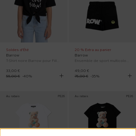
Soldes d'Été
20 % Extra au panier
Barrow
Barrow
T-Shirt noire Barrow pour Fille avec imprimé ours.
Ensemble de sport multicolore pour Bébé Garçon avec logo
33,00 €
49,00 €
55,00 €
-
40
%
75,00 €
-
35
%
Au rabais
PE26
Au rabais
PE26