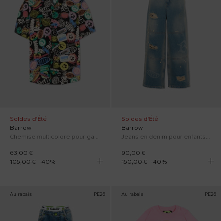
Soldes d'Été
Soldes d'Été
Barrow
Barrow
Chemise multicolore pour garçon avec imprimés
Jeans en denim pour enfants avec déchirures
63,00 €
90,00 €
105,00 €
-
40
%
150,00 €
-
40
%
Au rabais
PE26
Au rabais
PE26