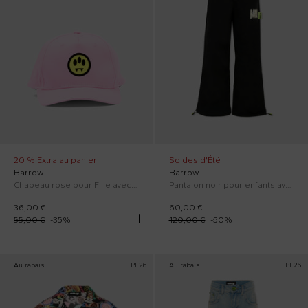
20 % Extra au panier
Soldes d'Été
Barrow
Barrow
Chapeau rose pour Fille avec logo
Pantalon noir pour enfants avec smiley
36,00 €
60,00 €
55,00 €
-
35
%
120,00 €
-
50
%
Au rabais
PE26
Au rabais
PE26