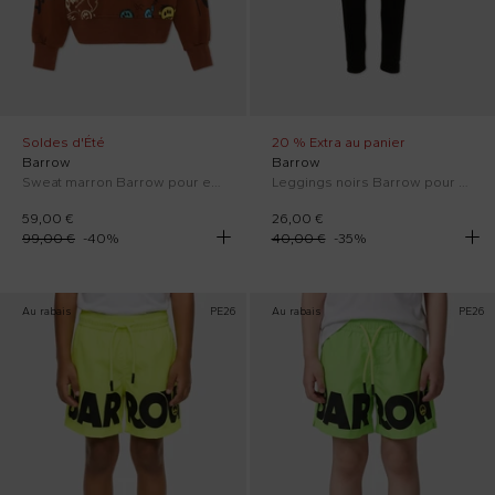
Soldes d'Été
20 % Extra au panier
Barrow
Barrow
Sweat marron Barrow pour enfants avec ourson.
Leggings noirs Barrow pour fille avec logo
59,00 €
26,00 €
99,00 €
-
40
%
40,00 €
-
35
%
Au rabais
PE26
Au rabais
PE26