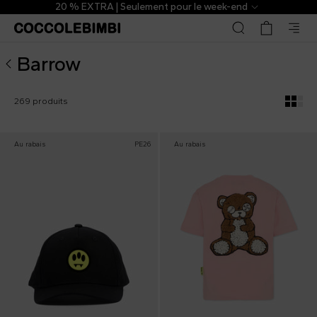
Barrow ▷ Collection Enfants et Bébés enfants | CoccoleBi
20 % EXTRA | Seulement pour le week-end
Barrow
269 produits
Au rabais
PE26
Au rabais