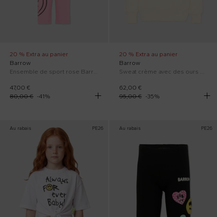
20 % Extra au panier
20 % Extra au panier
Barrow
Barrow
Ensemble de sport rose Barrow pour Fille
Sweat crème avec des ours en peluche pour enfants.
47,00 €
62,00 €
80,00 €
-
41
%
95,00 €
-
35
%
Au rabais
PE26
Au rabais
PE26