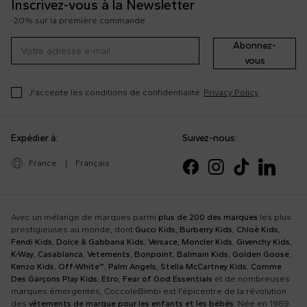
Inscrivez-vous à la Newsletter
psychédéliques et hypnotiques ; des graphiques irrévérencieux,
-20% sur la première commande
des slogans et des applications réfléchissantes. L'univers des
dessins animés, des jeux et des films cultes des années 90
Abonnez-
définit les visuels de Barrow. Découvrez la collection Barrow
Kids en exclusivité sur CoccoleBimbi.com
vous
J'accepte les conditions de confidentialité
Privacy Policy
Expédier à:
Suivez-nous:
France
|
Français
Avec un mélange de marques parmi
plus de 200 des marques
les plus
prestigieuses au monde, dont
Gucci Kids
,
Burberry Kids
,
Chloè Kids
,
Fendi Kids
,
Dolce & Gabbana Kids
,
Versace
,
Moncler Kids
,
Givenchy Kids
,
K-Way
,
Casablanca
,
Vetements
,
Bonpoint
,
Balmain Kids
,
Golden Goose
,
Kenzo Kids
,
Off-White™
,
Palm Angels
,
Stella McCartney Kids
,
Comme
Des Garçons Play Kids
,
Etro
,
Fear of God Essentials
et de nombreuses
marques émergentes, CoccoleBimbi est l'épicentre de la révolution
des
vêtements de marque pour les enfants et les bébés
. Née en 1989