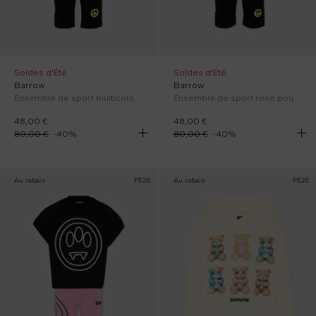
Soldes d'Été
Soldes d'Été
Barrow
Barrow
Ensemble de sport multicolore pour Fille avec smile.
Ensemble de sport rose pour Fille avec smile.
48,00 €
48,00 €
80,00 €
-
40
%
80,00 €
-
40
%
Au rabais
PE26
Au rabais
PE26