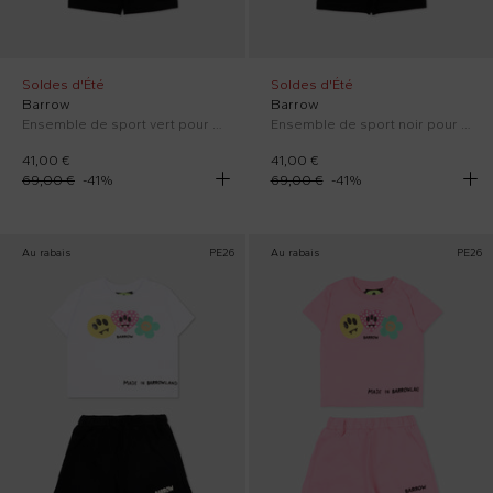
Soldes d'Été
Soldes d'Été
Barrow
Barrow
Ensemble de sport vert pour Bébé Fille avec Teddy Bear
Ensemble de sport noir pour Bébé Fille avec Teddy Bear
41,00 €
41,00 €
69,00 €
-
41
%
69,00 €
-
41
%
Au rabais
PE26
Au rabais
PE26