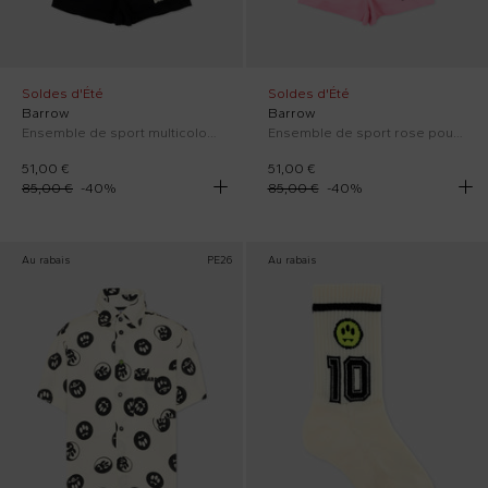
Soldes d'Été
Soldes d'Été
Barrow
Barrow
Ensemble de sport multicolore pour Bébé Fille avec des imprimés pop
Ensemble de sport rose pour Bébé Fille avec des imprimés pop
51,00 €
51,00 €
85,00 €
-
40
%
85,00 €
-
40
%
Au rabais
PE26
Au rabais