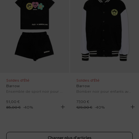
Soldes d'Été
Soldes d'Été
Barrow
Barrow
Ensemble de sport noir pour Bébé Fille avec imprimés pop
Bomber noir pour enfants avec logo fluo
51,00 €
77,00 €
85,00 €
-
40
%
129,00 €
-
40
%
Charger plus d'articles