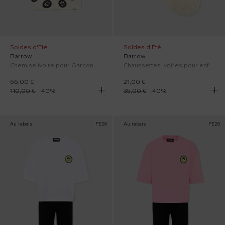
Soldes d'Été
Soldes d'Été
Barrow
Barrow
Chemise ivoire pour Garçon avec smile
Chaussettes ivoires pour enfants avec smiley
66,00 €
21,00 €
110,00 €
-
40
%
35,00 €
-
40
%
Au rabais
PE26
Au rabais
PE26