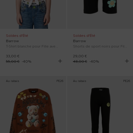
Soldes d'Été
Soldes d'Été
Barrow
Barrow
T-Shirt blanche pour Fille avec Teddy Bear
Shorts de sport noirs pour Fille avec smile.
33,00 €
29,00 €
55,00 €
-
40
%
48,00 €
-
40
%
Au rabais
PE26
Au rabais
PE26