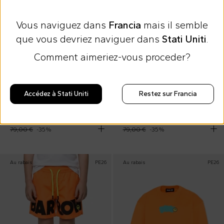
Vous naviguez dans
Francia
mais il semble
que vous devriez naviguer dans
Stati Uniti
.
Comment aimeriez-vous proceder?
20 % Extra au panier
20 % Extra au panier
Accédez à Stati Uniti
Restez sur Francia
Barrow
Barrow
Ensemble de sport multicolore pour Bébé Garçon avec ourson
Ensemble de sport noir pour Bébé Garçon avec ourson
51,00 €
51,00 €
79,00 €
-
35
%
79,00 €
-
35
%
Au rabais
PE26
Au rabais
PE26