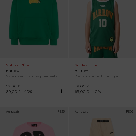
Soldes d'Été
Soldes d'Été
Barrow
Barrow
Sweat vert Barrow pour enfants avec logo
Débardeur vert pour garçon avec logo
53,00 €
39,00 €
89,00 €
-
40
%
65,00 €
-
40
%
Au rabais
PE26
Au rabais
PE26