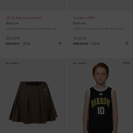
20 % Extra au panier
Soldes d'Été
Barrow
Barrow
Chapeau noir pour enfants avec logo
T-shirt rose pour fille avec Bear
36,00 €
73,00 €
55,00 €
-
35
%
145,00 €
-
50
%
Au rabais
Au rabais
PE26