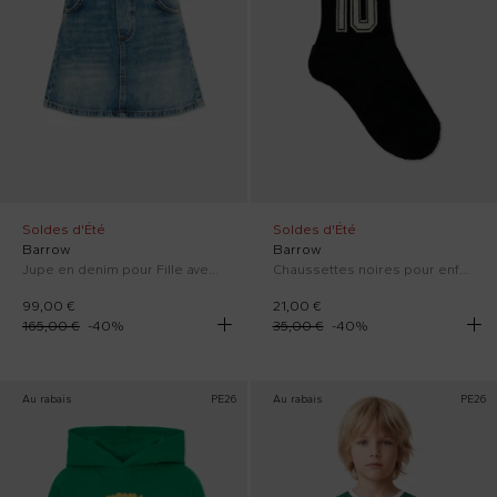
Soldes d'Été
Soldes d'Été
Barrow
Barrow
Jupe en denim pour Fille avec logo fluo
Chaussettes noires pour enfants avec smiley
99,00 €
21,00 €
165,00 €
-
40
%
35,00 €
-
40
%
Au rabais
PE26
Au rabais
PE26