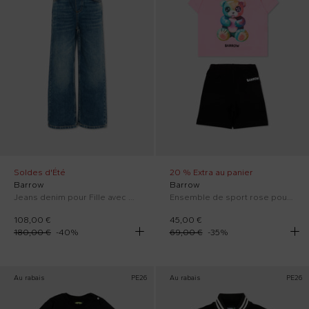
Soldes d'Été
20 % Extra au panier
Barrow
Barrow
Jeans denim pour Fille avec bande logo
Ensemble de sport rose pour Bébé Fille avec Teddy Bear
108,00 €
45,00 €
180,00 €
-
40
%
69,00 €
-
35
%
Au rabais
PE26
Au rabais
PE26