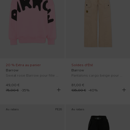
20 % Extra au panier
Soldes d'Été
Barrow
Barrow
Sweat rose Barrow pour fille logo
Pantalons cargo beige pour garçon avec logo
49,00 €
81,00 €
75,00 €
-
35
%
135,00 €
-
40
%
Au rabais
PE26
Au rabais