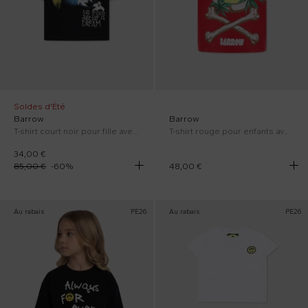
Soldes d'Été
Barrow
Barrow
T-shirt court noir pour fille avec smiley
T-shirt rouge pour enfants avec smiley
34,00 €
85,00 €
-
60
%
48,00 €
Au rabais
PE26
Au rabais
PE26