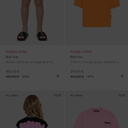
Soldes d'Été
Soldes d'Été
Barrow
Barrow
Boxer de bain orange Barrow pour garçon
T-Shirt orange pour enfants avec logo
49,00 €
29,00 €
65,00 €
-
25
%
49,00 €
-
41
%
Au rabais
PE26
Au rabais
PE26