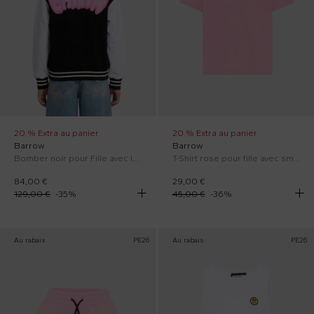
20 % Extra au panier
20 % Extra au panier
Barrow
Barrow
Bomber noir pour Fille avec logo fluo
T-Shirt rose pour fille avec smile
84,00 €
29,00 €
129,00 €
-
35
%
45,00 €
-
36
%
Au rabais
PE26
Au rabais
PE26