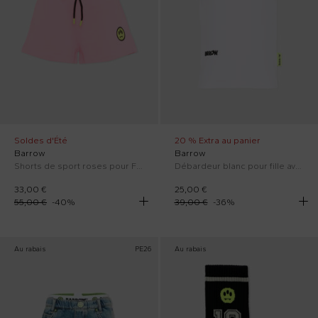
Soldes d'Été
20 % Extra au panier
Barrow
Barrow
Shorts de sport roses pour Fille avec logo
Débardeur blanc pour fille avec logo
33,00 €
25,00 €
55,00 €
-
40
%
39,00 €
-
36
%
Au rabais
PE26
Au rabais