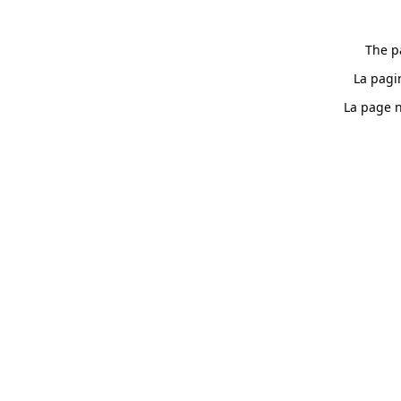
The p
La pagi
La page n