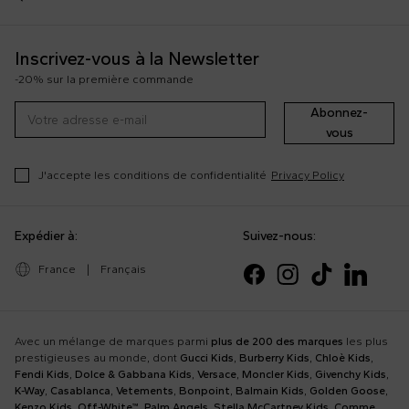
Inscrivez-vous à la Newsletter
-20% sur la première commande
Abonnez-
vous
J'accepte les conditions de confidentialité
Privacy Policy
Expédier à:
Suivez-nous:
France
|
Français
Avec un mélange de marques parmi
plus de 200 des marques
les plus
prestigieuses au monde, dont
Gucci Kids
,
Burberry Kids
,
Chloè Kids
,
Fendi Kids
,
Dolce & Gabbana Kids
,
Versace
,
Moncler Kids
,
Givenchy Kids
,
K-Way
,
Casablanca
,
Vetements
,
Bonpoint
,
Balmain Kids
,
Golden Goose
,
Kenzo Kids
,
Off-White™
,
Palm Angels
,
Stella McCartney Kids
,
Comme