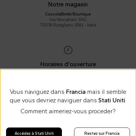
Notre magasin
CoccoleBimbi Boutique
Via Noicattaro SNC
70018 Rutigliano (BA) - Italia
Horaires d'ouverture
Boutique
Lundi - Vendredi :
10h00 -13h00 / 17h00 - 20h00
Vous naviguez dans
Francia
mais il semble
Samedi :
que vous devriez naviguer dans
Stati Uniti
.
10h00 – 13h00
Comment aimeriez-vous proceder?
Dimanche :
Ferme
Accédez à Stati Uniti
Restez sur Francia