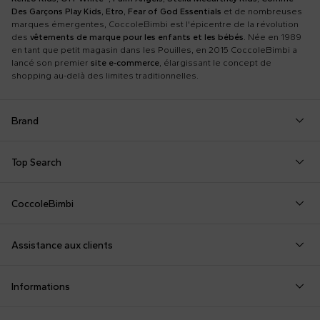
Des Garçons Play Kids
,
Etro
,
Fear of God Essentials
et de nombreuses
marques émergentes, CoccoleBimbi est l'épicentre de la révolution
des
vêtements de marque pour les enfants et les bébés
. Née en 1989
en tant que petit magasin dans les Pouilles, en 2015 CoccoleBimbi a
lancé son premier
site e-commerce
, élargissant le concept de
shopping au-delà des limites traditionnelles.
Brand
Autry
Boss
Dolce & Gabbana Kids
Fea
Top Search
Balmain Kids
Burberry Kids
Dr. Martens
Fen
Barboteuse bébé
Combinaison Moschino
Gucci Sneakers
Barrow
Calvin Klein Kids
Dsquared2
Giv
CoccoleBimbi
Chapeau FF
Combinaison pour Bébé
Jouets pour Bébés
Birkenstock
Casablanca
Emporio Armani
Go
Qui nous sommes
Chapeau Moschino
Couverte Moschino
Layette de Naissan
Bobo Choses
Chloé Kids
Etro
Guc
Assistance aux clients
À propos de nous
Chapeau pour Bébés
Fendi Poussett
Layette Little Bear
Bonpoint
Colmar Originals Kids
Fay Kids
Hu
shop@coccolebimbi.com
Chaussettes Gucci
Fendi T-shirt
Maillot de Bain Fille
Informations
+39 080 30 03 507
Chemise de Fortune
Gigoteuses
Moschino Bébé Ga
Personnalisation
Contactez-nous