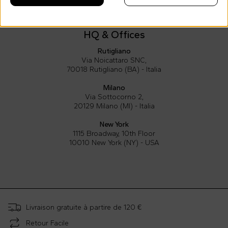
HQ & Offices
Rutigliano
Via Noicattaro SNC,
70018 Rutigliano (BA) - Italia
Milano
Via Sottocorno 2,
20129 Milano (MI) - Italia
New York
1115 Broadway, 10th Floor
10010 New York (NY) - USA
Livraison gratuite à partire de 120 €
Retour Facile