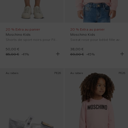
20 % Extra au panier
20 % Extra au panier
Moschino Kids
Moschino Kids
Shorts de sport noirs pour Fille avec Teddy Bear
Sweat rose pour bébé fille avec logo
50,00 €
38,00 €
85,00 €
-
41
%
69,00 €
-
45
%
Au rabais
PE26
Au rabais
PE26