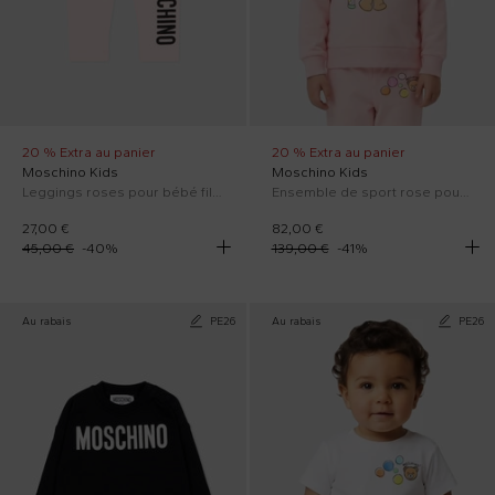
20 % Extra au panier
20 % Extra au panier
Moschino Kids
Moschino Kids
Leggings roses pour bébé fille avec logo
Ensemble de sport rose pour bébé fille avec Teddy Bear
27,00 €
82,00 €
45,00 €
-
40
%
139,00 €
-
41
%
Au rabais
PE26
Au rabais
PE26