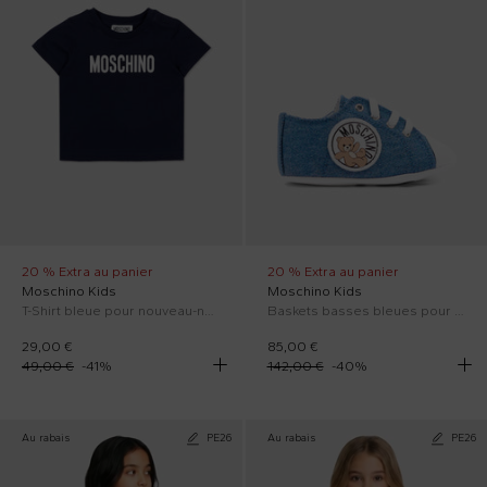
20 % Extra au panier
20 % Extra au panier
Moschino Kids
Moschino Kids
T-Shirt bleue pour nouveau-nés avec logo
Baskets basses bleues pour bébé garçon avec logo
29,00 €
85,00 €
49,00 €
-
41
%
142,00 €
-
40
%
Au rabais
PE26
Au rabais
PE26