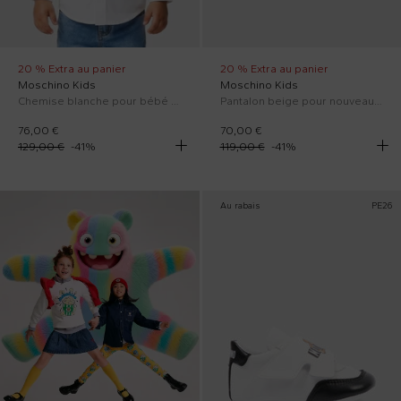
20 % Extra au panier
20 % Extra au panier
Moschino Kids
Moschino Kids
Chemise blanche pour bébé garçon avec Teddy Bear
Pantalon beige pour nouveau-nés avec Teddy Bear
76,00 €
70,00 €
129,00 €
-
41
%
119,00 €
-
41
%
Au rabais
PE26