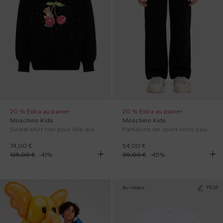
20 % Extra au panier
20 % Extra au panier
Moschino Kids
Moschino Kids
Sweat-shirt noir pour fille avec Teddy Bear
Pantalons de sport noirs pour fille avec Teddy Bear
74,00 €
54,00 €
125,00 €
-
41
%
99,00 €
-
45
%
Au rabais
PE26