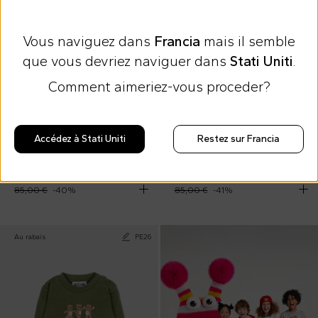
Vous naviguez dans
Francia
mais il semble
que vous devriez naviguer dans
Stati Uniti
.
Comment aimeriez-vous proceder?
20 % Extra au panier
20 % Extra au panier
Accédez à Stati Uniti
Restez sur Francia
Moschino Kids
Moschino Kids
Sweat-shirt beige pour enfants avec Teddy Bear
T-Shirt beige pour enfants avec Teddy Bear
51,00 €
50,00 €
85,00 €
-
40
%
85,00 €
-
41
%
Au rabais
PE26