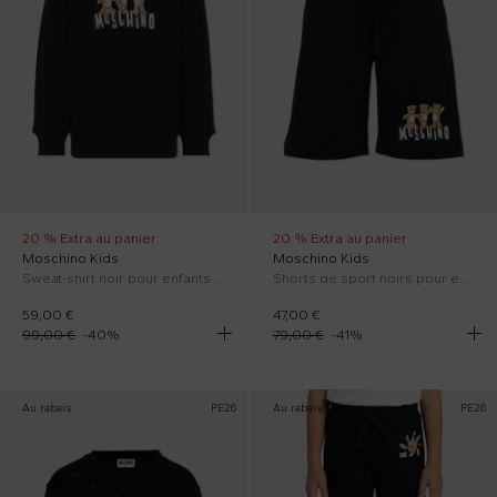
20 % Extra au panier
20 % Extra au panier
Moschino Kids
Moschino Kids
Sweat-shirt noir pour enfants avec Teddy Bear
Shorts de sport noirs pour enfants avec Teddy Bear
59,00 €
47,00 €
99,00 €
-
40
%
79,00 €
-
41
%
Au rabais
PE26
Au rabais
PE26