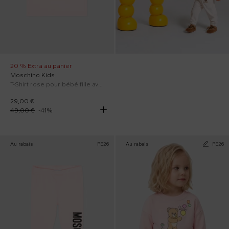
20 % Extra au panier
Moschino Kids
T-Shirt rose pour bébé fille avec logo
29,00 €
49,00 €
-
41
%
Au rabais
PE26
Au rabais
PE26