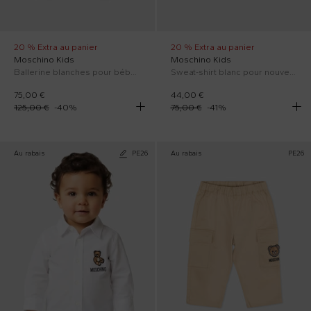
20 % Extra au panier
20 % Extra au panier
Moschino Kids
Moschino Kids
Ballerine blanches pour bébé fille avec Teddy Bear
Sweat-shirt blanc pour nouveau-nés avec Teddy Bear
75,00 €
44,00 €
125,00 €
-
40
%
75,00 €
-
41
%
Au rabais
PE26
Au rabais
PE26