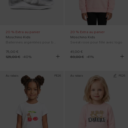
20 % Extra au panier
20 % Extra au panier
Moschino Kids
Moschino Kids
Ballerines argentées pour bébé fille avec Teddy Bear
Sweat rose pour fille avec logo
75,00 €
41,00 €
125,00 €
-
40
%
69,00 €
-
41
%
Au rabais
PE26
Au rabais
PE26