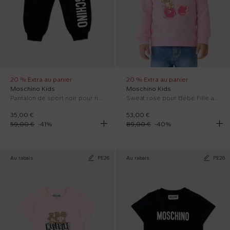
20 % Extra au panier
20 % Extra au panier
Moschino Kids
Moschino Kids
Pantalon de sport noir pour nouveau-nés avec logo
Sweat rose pour Bébé Fille avec Teddy Bear
35,00 €
53,00 €
59,00 €
-
41
%
89,00 €
-
40
%
Au rabais
PE26
Au rabais
PE26