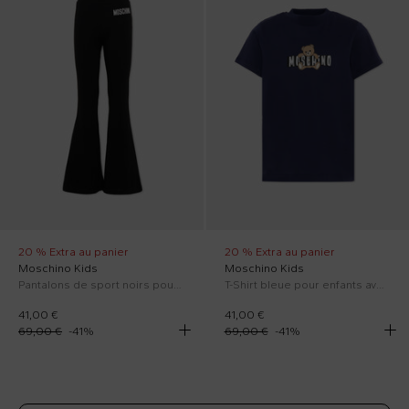
20 % Extra au panier
20 % Extra au panier
Moschino Kids
Moschino Kids
Pantalons de sport noirs pour Fille avec logo
T-Shirt bleue pour enfants avec Teddy Bear
41,00 €
41,00 €
69,00 €
-
41
%
69,00 €
-
41
%