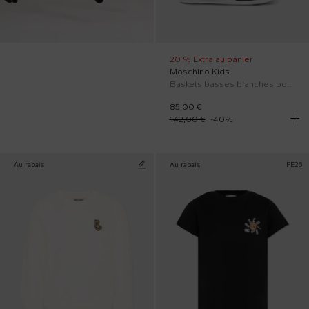
20 % Extra au panier
Moschino Kids
Baskets basses blanches pour bébé garçon
85,00 €
142,00 €
-
40
%
Au rabais
Au rabais
PE26