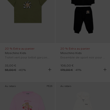
20 % Extra au panier
20 % Extra au panier
Moschino Kids
Moschino Kids
T-shirt vert pour bébé garçon avec Teddy Bear
Ensemble de sport noir pour bébé garçon avec Teddy Bear
33,00 €
106,00 €
55,00 €
-
40
%
179,00 €
-
41
%
Au rabais
PE26
Au rabais