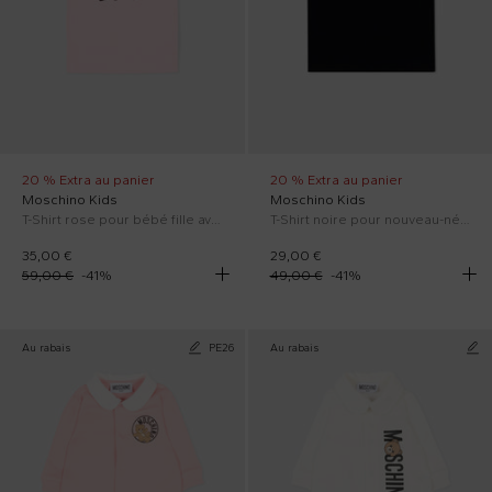
20 % Extra au panier
20 % Extra au panier
Moschino Kids
Moschino Kids
T-Shirt rose pour bébé fille avec Teddy Bear
T-Shirt noire pour nouveau-nés avec logo
35,00 €
29,00 €
59,00 €
-
41
%
49,00 €
-
41
%
Au rabais
PE26
Au rabais