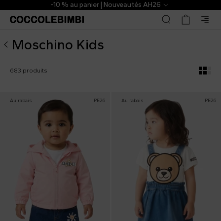
Moschino Kids ▷ Collection Enfants et Bébés enfants | Co
The Outlet | De -40 % à -70 %
Moschino Kids
683 produits
Au rabais
PE26
Au rabais
PE26