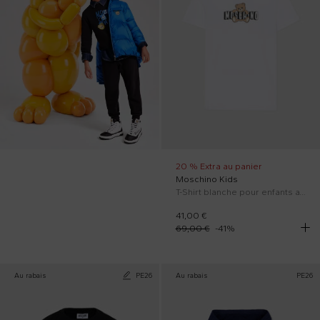
20 % Extra au panier
Moschino Kids
T-Shirt blanche pour enfants avec Teddy Bear
41,00 €
69,00 €
-
41
%
Au rabais
PE26
Au rabais
PE26