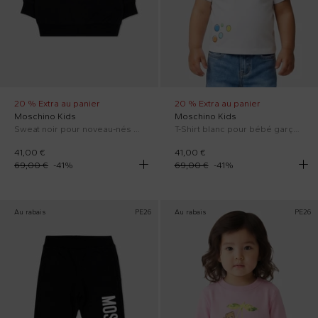
20 % Extra au panier
20 % Extra au panier
Moschino Kids
Moschino Kids
Sweat noir pour noveau-nés avec logo
T-Shirt blanc pour bébé garçon avec Teddy Bear
41,00 €
41,00 €
69,00 €
-
41
%
69,00 €
-
41
%
Au rabais
PE26
Au rabais
PE26