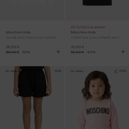
20 % Extra au panier
Moschino Kids
Moschino Kids
Sweat-shirt ivoire pour enfants avec Teddy Bear
T-shirt noir pour enfants avec Teddy Bear
38,00 €
33,00 €
85,00 €
-
55
%
55,00 €
-
40
%
Au rabais
PE26
Au rabais
PE26