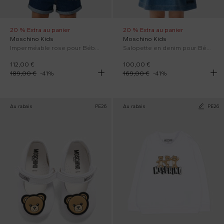
20 % Extra au panier
20 % Extra au panier
Moschino Kids
Moschino Kids
Imperméable rose pour Bébé Fille avec logo
Salopette en denim pour Bébé Fille avec Teddy Bear
112,00 €
100,00 €
189,00 €
-
41
%
169,00 €
-
41
%
Au rabais
PE26
Au rabais
PE26