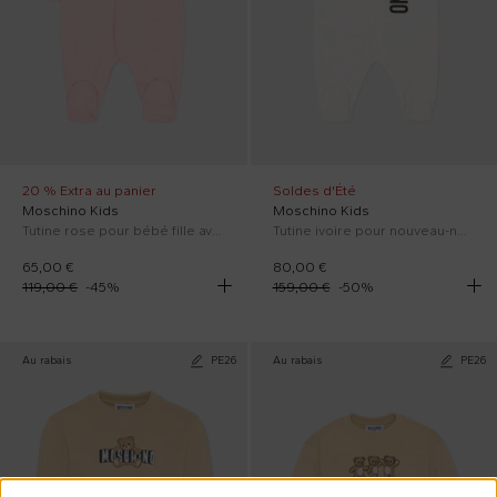
20 % Extra au panier
Soldes d'Été
Moschino Kids
Moschino Kids
Tutine rose pour bébé fille avec Teddy Bear
Tutine ivoire pour nouveau-nés avec logo
65,00 €
80,00 €
119,00 €
-
45
%
159,00 €
-
50
%
Au rabais
PE26
Au rabais
PE26