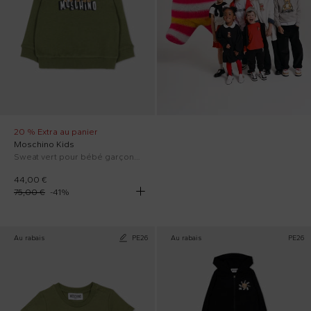
20 % Extra au panier
Moschino Kids
Sweat vert pour bébé garçon avec Teddy Bear
44,00 €
75,00 €
-
41
%
Au rabais
PE26
Au rabais
PE26