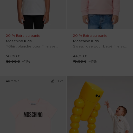
20 % Extra au panier
20 % Extra au panier
Moschino Kids
Moschino Kids
T-Shirt blanche pour Fille avec Teddy Bear
Sweat rose pour bébé fille avec Teddy Bear
50,00 €
44,00 €
85,00 €
-
41
%
75,00 €
-
41
%
Au rabais
PE26