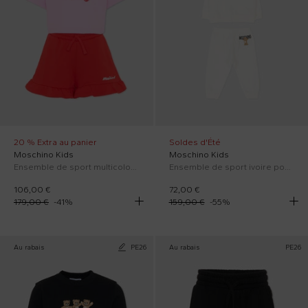
20 % Extra au panier
Soldes d'Été
Moschino Kids
Moschino Kids
Ensemble de sport multicolore pour Fille avec Teddy Bear
Ensemble de sport ivoire pour Bébés avec Teddy Bear
106,00 €
72,00 €
179,00 €
-
41
%
159,00 €
-
55
%
Au rabais
PE26
Au rabais
PE26