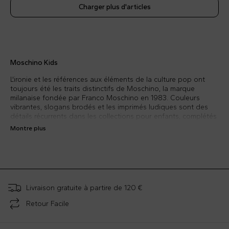
Charger plus d'articles
Moschino Kids
L'ironie et les références aux éléments de la culture pop ont
toujours été les traits distinctifs de Moschino, la marque
milanaise fondée par Franco Moschino en 1983. Couleurs
vibrantes, slogans brodés et les imprimés ludiques sont des
détails récurrents dans les collections pour enfants, complétés
par des chaussures et des accessoires toujours surprenants. .
Montre plus
La mode ironique de Moschino pour fille et pour garçon de 4 à
14 ans
Ironique, colorée et inspirée de la culture pop. Ce sont les trois
adjectifs qui décrivent brièvement Moschino Kids, la collection
de vêtements pour garçons et filles, bébés garcçon et fille, qui
reflète parfaitement la philosophie de la marque milanaise,
Livraison gratuite à partire de 120 €
fondée par Franco Moschino en 1983.
Sur CoccoleBimbi vous trouverez une large sélection des
Retour Facile
articles les plus cool et les plus reconnaissables de la marque
Moschino pour enfants: des sweat-shirts et des t-shirts avec
une écriture délibérément large, des imprimés et des étiquettes