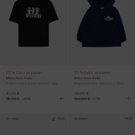
20 % Extra au panier
20 % Extra au panier
Moschino Kids
Moschino Kids
T-Shirt noire pour enfants avec Teddy Bear
Imperméable bleu pour Bébé Garçon avec Teddy Bear
41,00 €
112,00 €
75,00 €
-
45
%
189,00 €
-
41
%
Au rabais
PE26
Au rabais
PE26