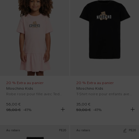
20 % Extra au panier
20 % Extra au panier
Moschino Kids
Moschino Kids
Robe rose pour fille avec Teddy Bear
T-Shirt noire pour enfants avec Teddy Bear
56,00 €
35,00 €
95,00 €
-
41
%
59,00 €
-
41
%
Au rabais
PE26
Au rabais
PE26