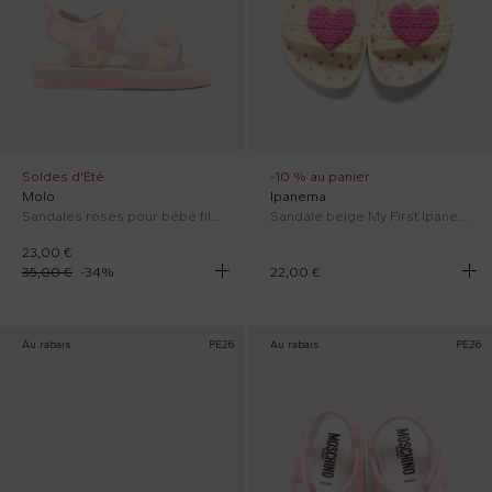
Soldes d'Été
-10 % au panier
Molo
Ipanema
Sandales roses pour bébé fille et fille avec logo
Sandale beige My First Ipanema Bébé Fille avec des cœurs
23,00 €
35,00 €
-
34
%
22,00 €
Au rabais
PE26
Au rabais
PE26