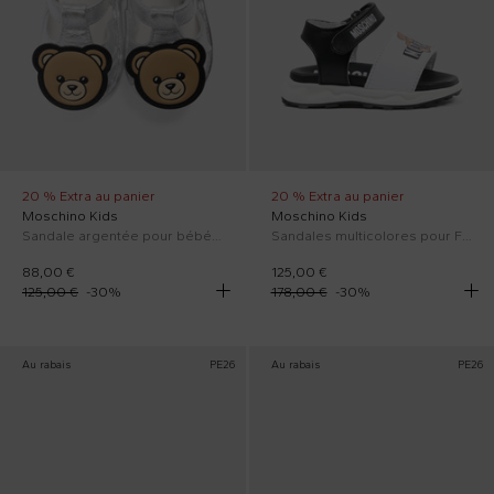
20 % Extra au panier
20 % Extra au panier
Moschino Kids
Moschino Kids
Sandale argentée pour bébé fille avec Teddy Bear
Sandales multicolores pour Fille avec ours en peluche
88,00 €
125,00 €
125,00 €
-
30
%
178,00 €
-
30
%
Au rabais
PE26
Au rabais
PE26