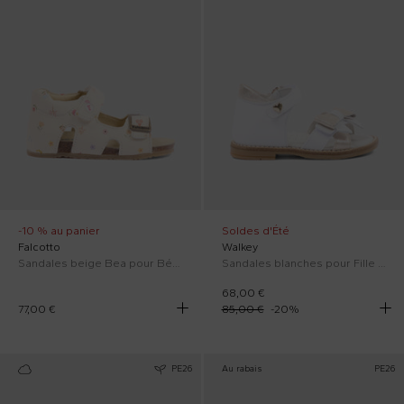
-10 % au panier
Soldes d'Été
Falcotto
Walkey
Sandales beige Bea pour Bébé Fille
Sandales blanches pour Fille avec nœud
68,00 €
77,00 €
85,00 €
-
20
%
PE26
Au rabais
PE26