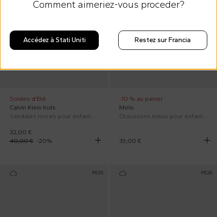
Comment aimeriez-vous proceder?
Accédez à Stati Uniti
Restez sur Francia
Soldes d'Été
-10 % au panier
Calvin Klein Kids
Molo
Sandales noires pour enfants avec logo
Chaussons bleus pour enfants avec smiley
32,00 €
40,00 €
-
20
%
35,00 €
PE26
PE26