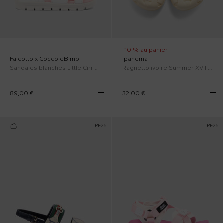
-10 % au panier
Falcotto x CoccoleBimbi
Ipanema
Sandales blanches Little Cirrus pour Bébé Fille
Ragnetto ivoire Summer XVII Bébé Fille
89,00 €
32,00 €
PE26
PE26