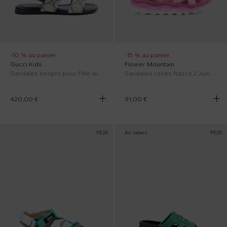
-10 % au panier
-15 % au panier
Gucci Kids
Flower Mountain
Sandales beiges pour Fille avec Web
Sandales roses Nazca 2 Junior pour Fille
420,00 €
91,00 €
PE26
Au rabais
PE26