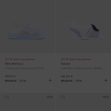
20 % Extra au panier
20 % Extra au panier
Mini Melissa
Nanán
Chaussons bleus pour Fille
Sandales bleues pour Bébé Fille avec nœud
47,00 €
46,00 €
59,00 €
-
20
%
65,00 €
-
29
%
PE26
PE26