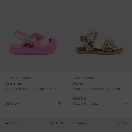
-10 % au panier
Soldes d'Été
Ipanema
Walkey
Sandales fuchsia pour Fille avec des fraises
Sandales multicolores pour Fille animalier
66,00 €
22,00 €
83,00 €
-
20
%
Au rabais
PE26
Au rabais
PE26