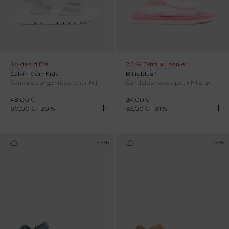
Soldes d'Été
20 % Extra au panier
Calvin Klein Kids
Billieblush
Sandales argentées pour Fille avec logo
Sandales roses pour Fille avec maxi nœud
48,00 €
24,00 €
60,00 €
-
20
%
35,00 €
-
31
%
PE26
PE26