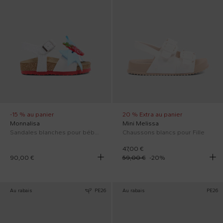
-15 % au panier
20 % Extra au panier
Monnalisa
Mini Melissa
Sandales blanches pour bébé fille et fille avec fraise
Chaussons blancs pour Fille
47,00 €
90,00 €
59,00 €
-
20
%
Au rabais
PE26
Au rabais
PE26