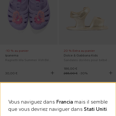
-10 % au panier
20 % Extra au panier
Ipanema
Dolce & Gabbana Kids
Ragnetti lilla Summer XVII Bébé Fille pour Fille
Sandales dorées pour bébé fille en cuir nappa
186,00 €
30,00 €
265,00 €
-
30
%
Au rabais
PE26
PE26
Vous naviguez dans
Francia
mais il semble
que vous devriez naviguer dans
Stati Uniti
.