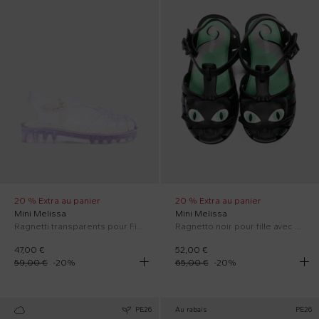
20 % Extra au panier
20 % Extra au panier
Mini Melissa
Mini Melissa
Ragnetti transparents pour Fille
Ragnetto noir pour fille avec chat
47,00 €
52,00 €
59,00 €
-
20
%
65,00 €
-
20
%
PE26
Au rabais
PE26