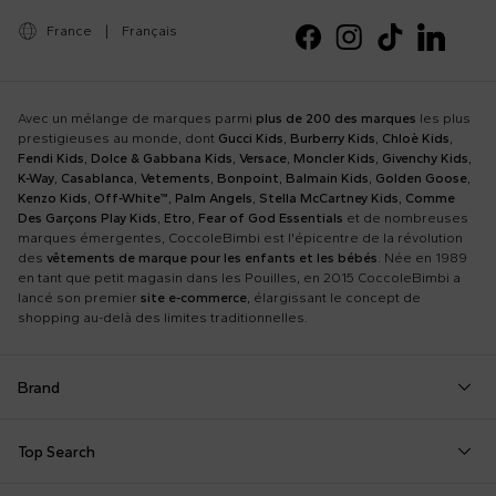
France
|
Français
Avec un mélange de marques parmi
plus de 200 des marques
les plus
prestigieuses au monde, dont
Gucci Kids
,
Burberry Kids
,
Chloè Kids
,
Fendi Kids
,
Dolce & Gabbana Kids
,
Versace
,
Moncler Kids
,
Givenchy Kids
,
K-Way
,
Casablanca
,
Vetements
,
Bonpoint
,
Balmain Kids
,
Golden Goose
,
Kenzo Kids
,
Off-White™
,
Palm Angels
,
Stella McCartney Kids
,
Comme
Des Garçons Play Kids
,
Etro
,
Fear of God Essentials
et de nombreuses
marques émergentes, CoccoleBimbi est l'épicentre de la révolution
des
vêtements de marque pour les enfants et les bébés
. Née en 1989
en tant que petit magasin dans les Pouilles, en 2015 CoccoleBimbi a
lancé son premier
site e-commerce
, élargissant le concept de
shopping au-delà des limites traditionnelles.
Brand
Autry
Boss
Dolce & Gabbana Kids
Fea
Top Search
Balmain Kids
Burberry Kids
Dr. Martens
Fen