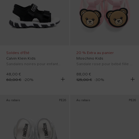
Soldes d'Été
20 % Extra au panier
Calvin Klein Kids
Moschino Kids
Sandales noires pour enfants avec logo
Sandale rose pour bébé fille avec Teddy Bear
48,00 €
88,00 €
60,00 €
-
20
%
125,00 €
-
30
%
Au rabais
PE26
Au rabais
PE26