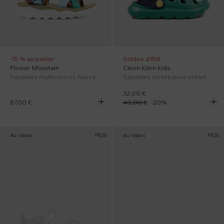
-15 % au panier
Soldes d'Été
Flower Mountain
Calvin Klein Kids
Sandales multicolores Nazca 2 Junior pour enfants
Sandales vertes pour enfants avec logo
32,00 €
87,00 €
40,00 €
-
20
%
Au rabais
PE26
Au rabais
PE26