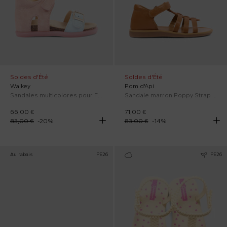
Soldes d'Été
Soldes d'Été
Walkey
Pom d'Api
Sandales multicolores pour Fille
Sandale marron Poppy Strap pour enfants
66,00 €
71,00 €
83,00 €
-
20
%
83,00 €
-
14
%
Au rabais
PE26
PE26