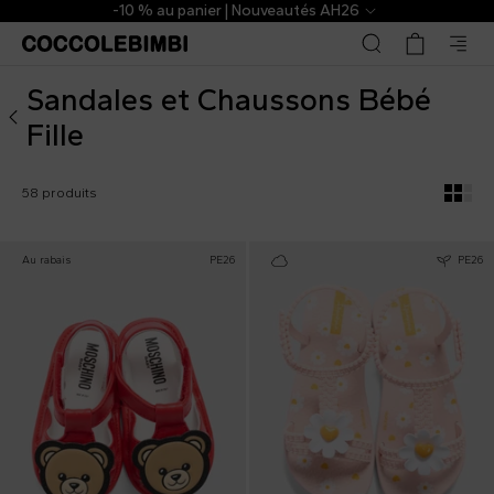
Sandales pour Bébé Fille de Marque ▷ Acheter en Ligne | 
r | Nouveautés AH26
The Outlet |
Sandales et Chaussons Bébé
Fille
58 produits
Au rabais
PE26
PE26