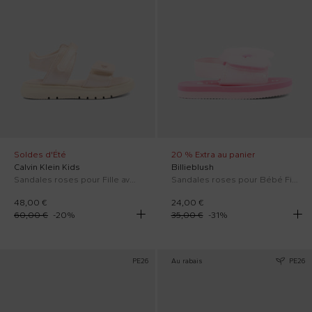
Soldes d'Été
20 % Extra au panier
Calvin Klein Kids
Billieblush
Sandales roses pour Fille avec logo
Sandales roses pour Bébé Fille avec maxi nœud
48,00 €
24,00 €
60,00 €
-
20
%
35,00 €
-
31
%
PE26
Au rabais
PE26