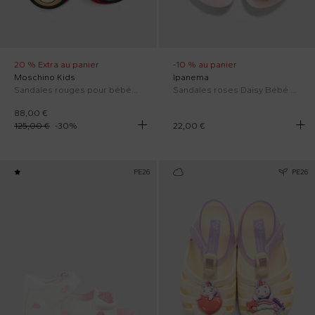
20 % Extra au panier
-10 % au panier
Moschino Kids
Ipanema
Sandales rouges pour bébés avec Teddy Bear
Sandales roses Daisy Bébé Fille pour fille
88,00 €
125,00 €
-
30
%
22,00 €
PE26
PE26