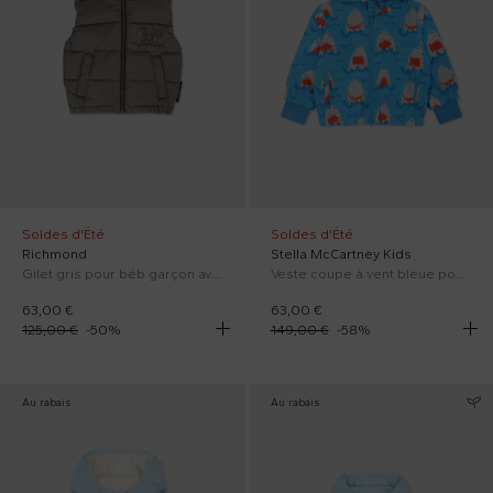
Soldes d'Été
Soldes d'Été
Richmond
Stella McCartney Kids
Gilet gris pour béb garçon avec logo
Veste coupe à vent bleue pour bébé garçon avec requin
63,00 €
63,00 €
125,00 €
-
50
%
149,00 €
-
58
%
Au rabais
Au rabais