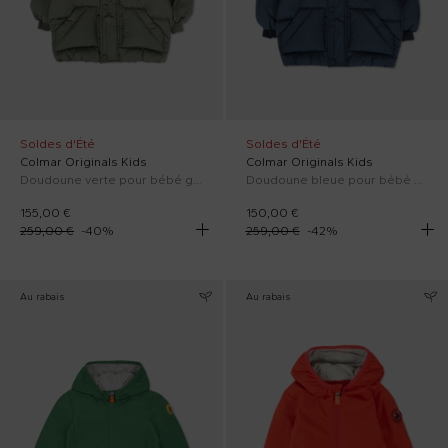
Soldes d'Été
Soldes d'Été
Colmar Originals Kids
Colmar Originals Kids
Doudoune verte pour bébé garçon avec logo
Doudoune bleue pour bébé enfants avec logo
155,00 €
150,00 €
259,00 €
-
40
%
259,00 €
-
42
%
Au rabais
Au rabais