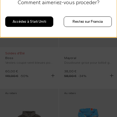
Comment aimeriez-vous proceder?
Accédez à Stati Uniti
Restez sur Francia
Soldes d'Été
Boss
Mayoral
Vestes coupe-vent bleues pour Bébé Garçon avec monogramme
Doudoune grise pour bébé garçon avec logo
60,00 €
38,00 €
119,00 €
-
50
%
58,00 €
-
34
%
Au rabais
Au rabais