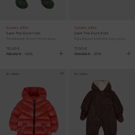
Soldes d'Été
Soldes d'Été
Save The Duck Kids
Save The Duck Kids
Doudoune Storm verte pour nouveau-nés avec logo
Doudoune blanche Lucy pour bébés
78,00 €
71,00 €
135,00 €
-
42
%
109,00 €
-
35
%
Au rabais
Au rabais