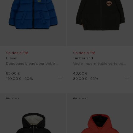
Soldes d'Été
Soldes d'Été
Diesel
Timberland
Doudoune bleue pour bébé garçon avec logo
Veste imperméable verte pour Bébé Garçon logo
85,00 €
40,00 €
170,00 €
-
50
%
89,00 €
-
55
%
Au rabais
Au rabais