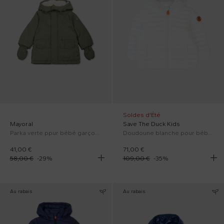
Soldes d'Été
Mayoral
Save The Duck Kids
Parka verte ppur bébé garçon avec patch
Doudoune blanche pour bébé garçon avec logo
41,00 €
71,00 €
58,00 €
-
29
%
109,00 €
-
35
%
Au rabais
Au rabais