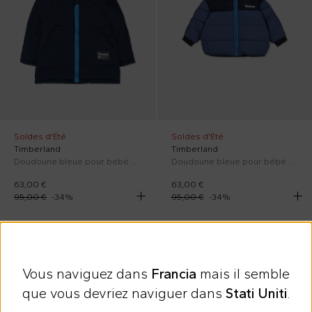
Soldes d'Été
Soldes d'Été
Timberland
Timberland
Doudoune bleue pour bébé garçon avec logo
Doudoune bleue pour bébé garçon avec logo
63,00 €
63,00 €
95,00 €
-
34
%
95,00 €
-
34
%
Au rabais
Au rabais
Vous naviguez dans
Francia
mais il semble
que vous devriez naviguer dans
Stati Uniti
.