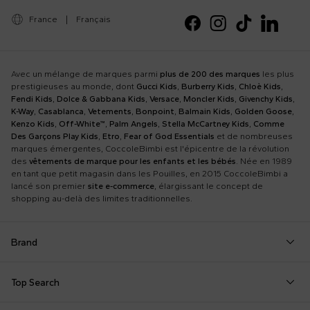
France
|
Français
Avec un mélange de marques parmi
plus de 200 des marques
les plus
prestigieuses au monde, dont
Gucci Kids
,
Burberry Kids
,
Chloè Kids
,
Fendi Kids
,
Dolce & Gabbana Kids
,
Versace
,
Moncler Kids
,
Givenchy Kids
,
K-Way
,
Casablanca
,
Vetements
,
Bonpoint
,
Balmain Kids
,
Golden Goose
,
Kenzo Kids
,
Off-White™
,
Palm Angels
,
Stella McCartney Kids
,
Comme
Des Garçons Play Kids
,
Etro
,
Fear of God Essentials
et de nombreuses
marques émergentes, CoccoleBimbi est l'épicentre de la révolution
des
vêtements de marque pour les enfants et les bébés
. Née en 1989
en tant que petit magasin dans les Pouilles, en 2015 CoccoleBimbi a
lancé son premier
site e-commerce
, élargissant le concept de
shopping au-delà des limites traditionnelles.
Brand
Autry
Boss
Dolce & Gabbana Kids
Fea
Top Search
Balmain Kids
Burberry Kids
Dr. Martens
Fen