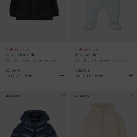
Soldes d'Été
Soldes d'Été
Calvin Klein Kids
Marc Jacobs
Doudoune noir pour bébé enfants avec logo
Doudoune bleu ciel pour bébé garçon avec logo
55,00 €
68,00 €
110,00 €
-
50
%
169,00 €
-
60
%
Au rabais
Au rabais