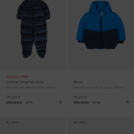
Soldes d'Été
Colmar Originals Kids
Boss
Doudoune bleue pour bébé enfants avec logo
Doudoune bleue pour bébé garçon avec logo
171,00 €
74,00 €
289,00 €
-
41
%
165,00 €
-
55
%
Au rabais
Au rabais