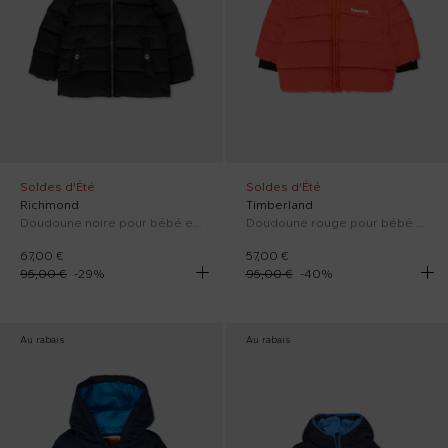
Soldes d'Été
Soldes d'Été
Richmond
Timberland
Doudoune noire pour bébé enfants avec logo
Doudoune rouge pour bébé garçon avec logo
67,00 €
57,00 €
95,00 €
-
29
%
95,00 €
-
40
%
Au rabais
Au rabais