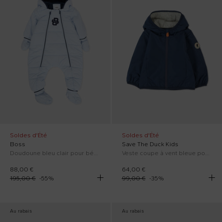
Soldes d'Été
Soldes d'Été
Boss
Save The Duck Kids
Doudoune bleu clair pour bébé garçon avec logo
Veste coupe à vent bleue pour bébé garçon avec logo
88,00 €
64,00 €
195,00 €
-
55
%
99,00 €
-
35
%
Au rabais
Au rabais