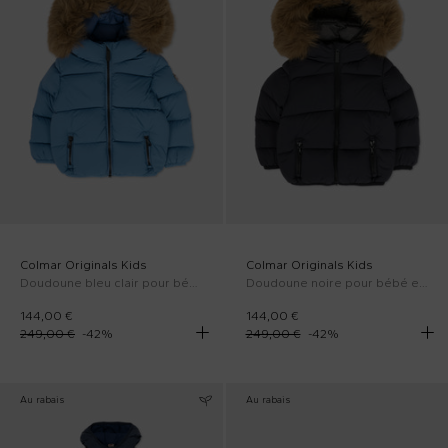
Colmar Originals Kids
Colmar Originals Kids
Doudoune bleu clair pour bébé garçon avec logo
Doudoune noire pour bébé enfants avec logo
144,00 €
144,00 €
249,00 €
-
42
%
249,00 €
-
42
%
Au rabais
Au rabais