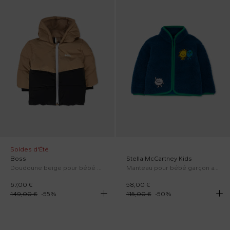
Soldes d'Été
Boss
Stella McCartney Kids
Doudoune beige pour bébé garçon avec logo
Manteau pour bébé garçon avec broderie
67,00 €
58,00 €
149,00 €
-
55
%
115,00 €
-
50
%