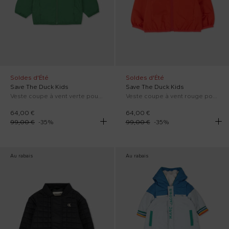
Soldes d'Été
Soldes d'Été
Save The Duck Kids
Save The Duck Kids
Veste coupe à vent verte pour bébé garçon avec logo
Veste coupe à vent rouge pour bébé garçon avec logo
64,00 €
64,00 €
99,00 €
-
35
%
99,00 €
-
35
%
Au rabais
Au rabais