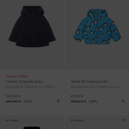
Soldes d'Été
Colmar Originals Kids
Stella McCartney Kids
Doudoune bleue pour enfants avec logo
Doudoune pour bébé garçon imprimé avec pingouins all-over
130,00 €
67,00 €
259,00 €
-
50
%
160,00 €
-
58
%
Au rabais
Au rabais