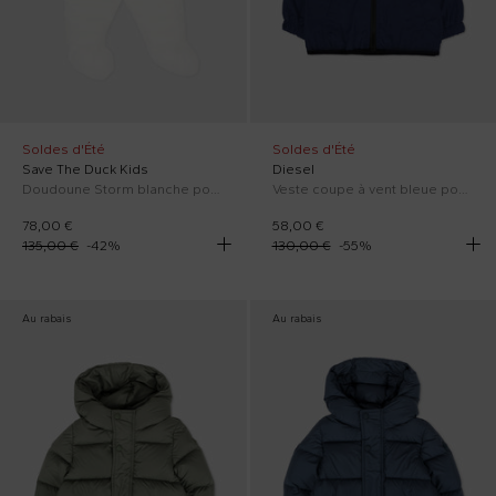
Soldes d'Été
Soldes d'Été
Save The Duck Kids
Diesel
Doudoune Storm blanche pour nouveau-nés avec logo
Veste coupe à vent bleue pour bébé garçon avec logo
78,00 €
58,00 €
135,00 €
-
42
%
130,00 €
-
55
%
Au rabais
Au rabais