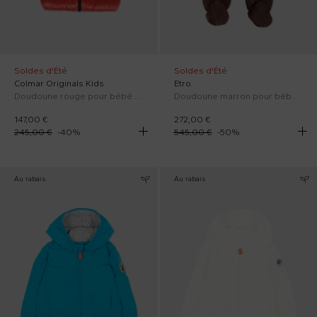
Soldes d'Été
Soldes d'Été
Colmar Originals Kids
Etro
Doudoune rouge pour bébé enfants avec logo
Doudoune marron pour bébés avec imprimé paisley
147,00 €
272,00 €
245,00 €
-
40
%
545,00 €
-
50
%
Au rabais
Au rabais