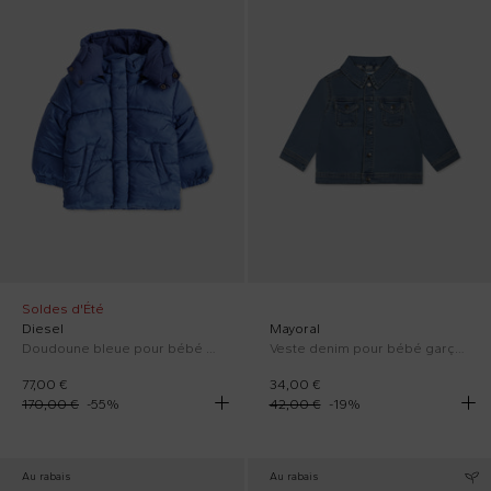
Soldes d'Été
Diesel
Mayoral
Doudoune bleue pour bébé garçon avec logo
Veste denim pour bébé garçon
77,00 €
34,00 €
170,00 €
-
55
%
42,00 €
-
19
%
Au rabais
Au rabais