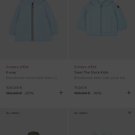
Soldes d'Été
Soldes d'Été
K-way
Save The Duck Kids
Doudoune réversible bleu clair pour bébé garçon avec logo
Doudoune bleu clair pour bébé garçon avec logo
104,00 €
71,00 €
130,00 €
-
20
%
109,00 €
-
35
%
Au rabais
Au rabais