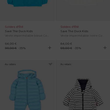
Soldes d'Été
Soldes d'Été
Save The Duck Kids
Save The Duck Kids
Veste imperméable bleue Coco pour bébé garçon avec logo
Veste imperméable ivoire Coco pour nouveau-nés
64,00 €
64,00 €
99,00 €
-
35
%
99,00 €
-
35
%
Au rabais
Au rabais