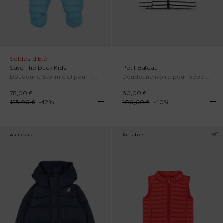
Soldes d'Été
Save The Duck Kids
Petit Bateau
Doudoune Storm ciel pour nouveau-nés avec logo
Doudoune ivoire pour bébé enfants avec logo
78,00 €
60,00 €
135,00 €
-
42
%
100,00 €
-
40
%
Au rabais
Au rabais