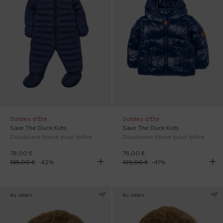
Soldes d'Été
Soldes d'Été
Save The Duck Kids
Save The Duck Kids
Doudoune bleue pour bébé garçon avec logo
Doudoune bleue pour bébé garçon
78,00 €
76,00 €
135,00 €
-
42
%
129,00 €
-
41
%
Au rabais
Au rabais