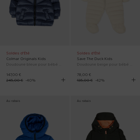
Soldes d'Été
Soldes d'Été
Colmar Originals Kids
Save The Duck Kids
Doudoune bleue pour bébé garçon avec logo
Doudoune beige pour bébé enfants avec logo
147,00 €
78,00 €
245,00 €
-
40
%
135,00 €
-
42
%
Au rabais
Au rabais