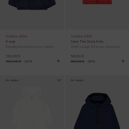
Soldes d'Été
Soldes d'Été
K-way
Save The Duck Kids
Doudoune bleue pour bébé enfants
Gilet rouge Kit pour nouveau-nés
133,00 €
58,00 €
190,00 €
-
30
%
89,00 €
-
35
%
Au rabais
Au rabais