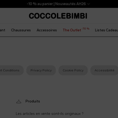
-10 % au panier | Nouveautés AH26
-70 %
ent
Chaussures
Accessoires
The Outlet
Listes Cadea
t Conditions
Privacy Policy
Cookie Policy
Accessibilité
Produits
Les articles en vente sont-ils originaux ?