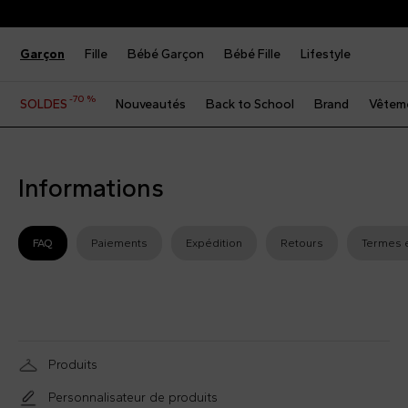
Garçon
Fille
Bébé Garçon
Bébé Fille
Lifestyle
-70 %
SOLDES
Nouveautés
Back to School
Brand
Vêtem
Informations
FAQ
Paiements
Expédition
Retours
Termes e
Produits
Personnalisateur de produits