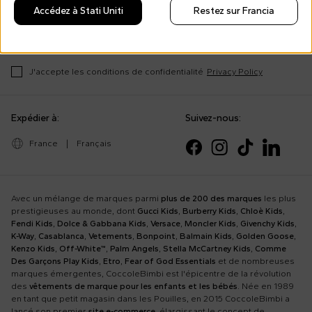
Accédez à Stati Uniti
Restez sur Francia
Abonnez-
vous
J'accepte les conditions de confidentialité
Privacy Policy
Expédier à:
Suivez-nous:
France
|
Français
Avec un mélange de marques parmi
plus de 200 des marques
les plus
prestigieuses au monde, dont
Gucci Kids
,
Burberry Kids
,
Chloè Kids
,
Fendi Kids
,
Dolce & Gabbana Kids
,
Versace
,
Moncler Kids
,
Givenchy Kids
,
K-Way
,
Casablanca
,
Vetements
,
Bonpoint
,
Balmain Kids
,
Golden Goose
,
Kenzo Kids
,
Off-White™
,
Palm Angels
,
Stella McCartney Kids
,
Comme
Des Garçons Play Kids
,
Etro
,
Fear of God Essentials
et de nombreuses
marques émergentes, CoccoleBimbi est l'épicentre de la révolution
des
vêtements de marque pour les enfants et les bébés
. Née en 1989
en tant que petit magasin dans les Pouilles, en 2015 CoccoleBimbi a
lancé son premier
site e-commerce
, élargissant le concept de