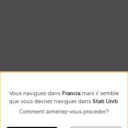
Livraison gratuite à partire de 120 €
Vous naviguez dans
Francia
mais il semble
Retour Facile
que vous devriez naviguer dans
Stati Uniti
.
Comment aimeriez-vous proceder?
Inscrivez-vous à la Newsletter
-20% sur la première commande