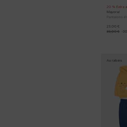
20 % Extra 
Mayoral
23,00 €
33,00 €
-
3
Au rabais