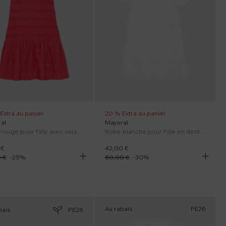
Extra au panier
20 % Extra au panier
al
Mayoral
Robe rouge pour Fille avec volants
Robe blanche pour Fille en dentelle de sangallo.
 €
42,00 €
 €
-
29
%
60,00 €
-
30
%
Au rabais
PE26
bais
PE26