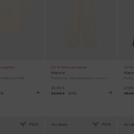
au panier
20 % Extra au panier
20 % 
Mayoral
Mayor
 filet pour fille
Pantalons décontractés ivoire en dentelle pour fille
23,00 €
27,00
9
%
33,00 €
-
30
%
38,00
PE26
Au rabais
PE26
Au ra