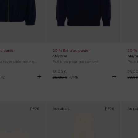
au panier
20 % Extra au panier
20 % 
Mayoral
Mayor
Bomber bleu réversible pour garçon
Pull bleu pour garçon uni
18,00 €
23,00
0
%
26,00 €
-
31
%
33,00
PE26
Au rabais
PE26
Au ra