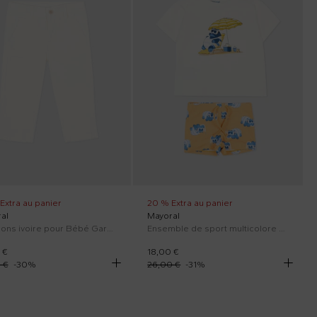
Extra au panier
20 % Extra au panier
al
Mayoral
Pantalons ivoire pour Bébé Garçon
Ensemble de sport multicolore pour Bébé Garçon avec imprimé hippopotame.
 €
18,00 €
 €
-
30
%
26,00 €
-
31
%