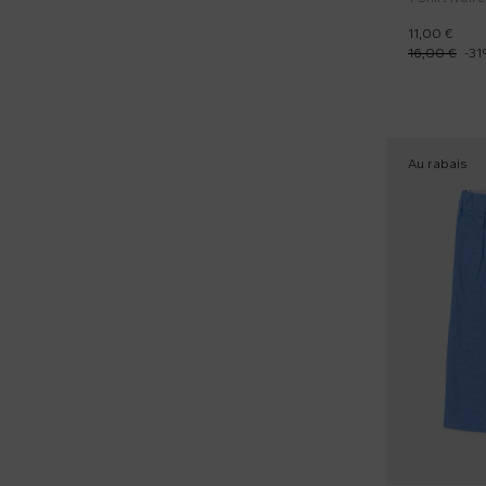
11,00 €
16,00 €
-
31
Au rabais