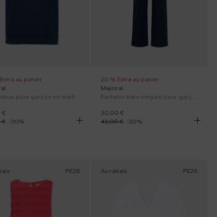
Extra au panier
20 % Extra au panier
al
Mayoral
Polo bleue pour garçon en maille fine
Pantalon bleu élégant pour garçon
 €
30,00 €
 €
-
30
%
43,00 €
-
30
%
bais
PE26
Au rabais
PE26