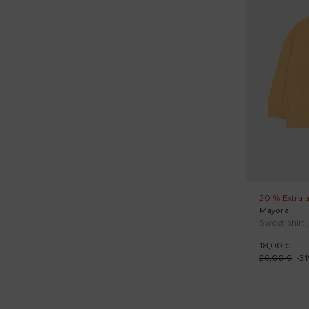
Jeans (5)
Jumpers (50)
Jupe casual (2)
Jupes élégants (3)
Leggings (5)
Maillot de bain (3)
Manteaux (14)
Pantalon élégant (7)
20 % Extra 
Mayoral
Pantalons de sport (2)
18,00 €
Pantalons décontractés (28)
26,00 €
-
31
Papillon (4)
Parka (3)