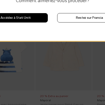
Comment aimeriez-vous proceder?
Accédez à Stati Uniti
Restez sur Francia
Au rabais
PE26
Au ra
PE26
é
20 % Extra au panier
20 % 
Mayoral
Mayor
T-Shirt ivoire avec hippopotame pour Bébé Garçon
Veste beige pour Bébé Garçon