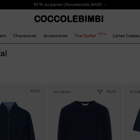
-10 % au panier | Nouveautés AH26
-70 %
ent
Chaussures
Accessoires
The Outlet
Listes Cadea
al
PE26
Au rabais
PE26
Au ra