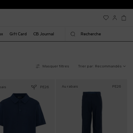
ux
Gift Card
CB Journal
Recherche
Masquer filtres
Trier par:
Recommandés
Au rabais
PE26
bais
PE26