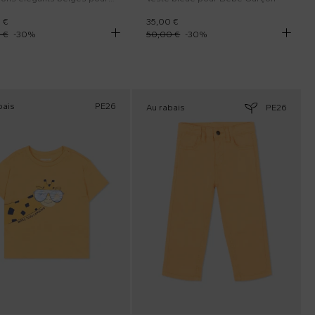
 €
35,00 €
 €
-
30
%
50,00 €
-
30
%
bais
PE26
Au rabais
PE26