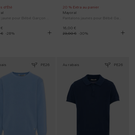
s d'Été
20 % Extra au panier
al
Mayoral
T-Shirt jaune pour Bébé Garçon avec girafe
Pantalons jaunes pour Bébé Garçon
 €
16,00 €
 €
-
28
%
23,00 €
-
30
%
bais
PE26
Au rabais
PE26