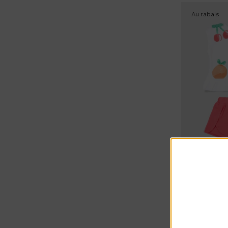
Polo à manches courtes (7)
Au rabais
Polo à manches longues (8)
Robes casual à manches courtes (11)
Robes casual à manches longues (8)
Robes de fancy (6)
Robes élégantes à manches longues
(7)
Sacs de mer (1)
Sacs à dos (2)
Salopette (2)
20 % Extra 
Short de sport (2)
Mayoral
Short décontracté (7)
20,00 €
Short élégant (1)
28,00 €
-
2