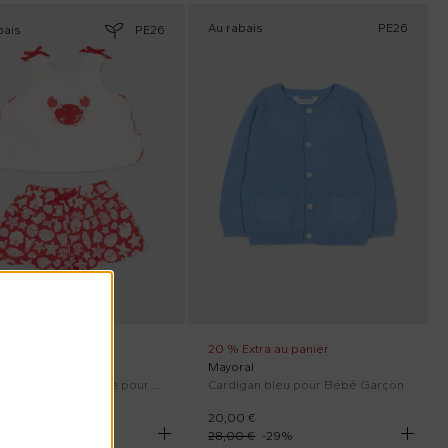
Au rabais
PE26
bais
PE26
Extra au panier
20 % Extra au panier
al
Mayoral
Ensemble de sport rouge pour Bébé Fille avec imprimé mer.
Cardigan bleu pour Bébé Garçon
 €
20,00 €
 €
-
29
%
28,00 €
-
29
%