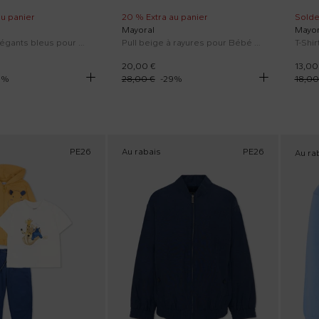
au panier
20 % Extra au panier
Solde
Mayoral
Mayor
Pantalons élégants bleus pour Bébé Garçon
Pull beige à rayures pour Bébé Garçon.
20,00 €
13,00
0
%
28,00 €
-
29
%
18,00
PE26
Au rabais
PE26
Au ra