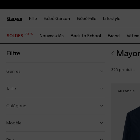
Garçon
Fille
Bébé Garçon
Bébé Fille
Lifestyle
-70 %
SOLDES
Nouveautés
Back to School
Brand
Vêtem
Mayor
Filtre
370 produits
Genres
Bébé fille (131)
Taille
Au rabais
Bébé garçon (155)
Taille unique
Catégorie
Fille (44)
6 Mois
Garçon (40)
Modèle
9 Mois
12 Mois