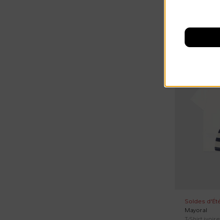
Sweat-shirt a chapuche (1)
Sweatshirts à col roulé (3)
T-shirt à manches courtes (12)
Au rabais
T-shirt à manches longues (11)
Tops (1)
Vest shirts (2)
Vestes (5)
Vestes en faux cuir (1)
Vestes jean (1)
Vêtements élégants (10)
Soldes d'Ét
Mayoral