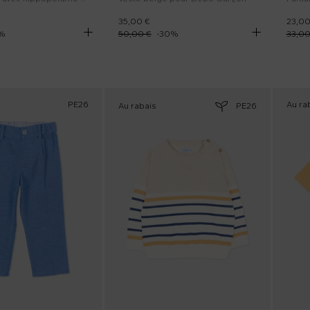
35,00 €
23,00
%
50,00 €
-
30
%
33,00
PE26
Au ra
Au rabais
PE26