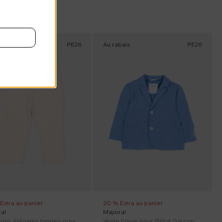
bais
PE26
Au rabais
PE26
Extra au panier
20 % Extra au panier
al
Mayoral
Pantalons élégants beiges pour Bébé Garçon
Veste bleue pour Bébé Garçon