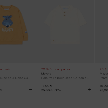
au panier
20 % Extra au panier
20 % 
Mayoral
Mayor
Sweat-shirt jaune pour Bébé Garçon avec hippopotame.
Polo ivoire pour Bébé Garçon en maille
18,00 €
16,00
%
26,00 €
-
31
%
23,00