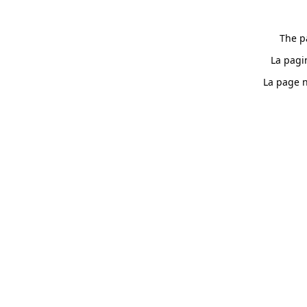
The p
La pagi
La page n