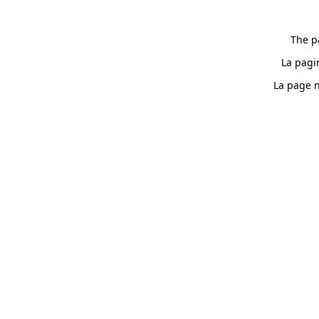
The p
La pagi
La page n