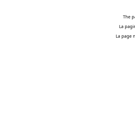
The p
La pagi
La page n