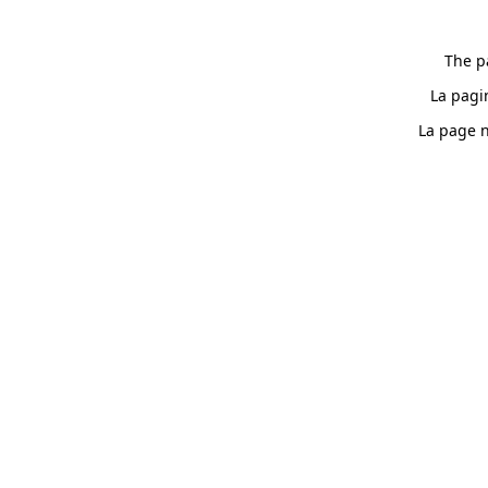
The p
La pagi
La page n