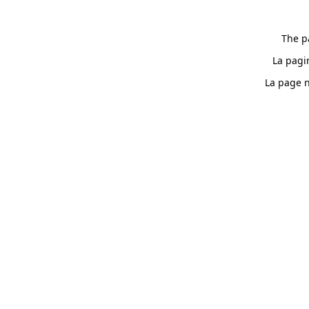
The p
La pagi
La page n