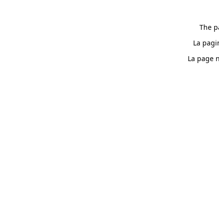
The p
La pagi
La page n