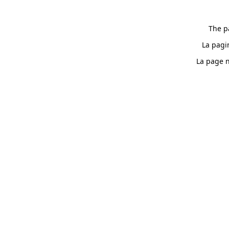
The p
La pagi
La page n