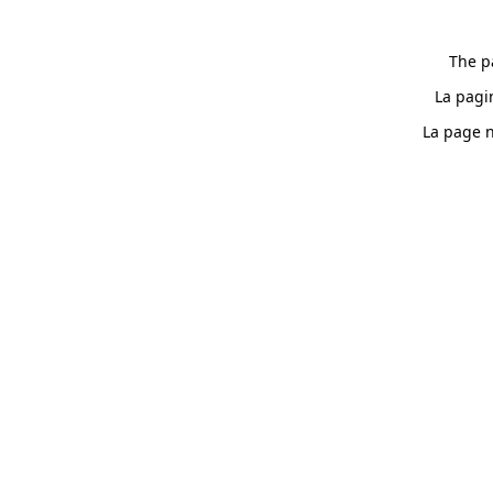
The p
La pagi
La page n