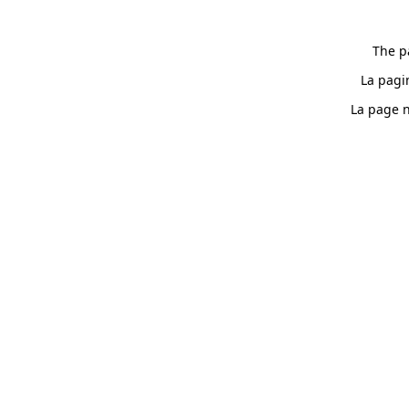
The p
La pagi
La page n