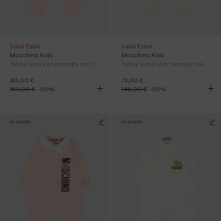
Saldi Estivi
Saldi Estivi
Moschino Kids
Moschino Kids
Tutina rosa per neonata con logo
Tutina avorio per neonati con Teddy Bear
80,00 €
73,00 €
159,00 €
-
50
%
145,00 €
-
50
%
In sconto
In sconto