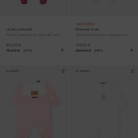
Saldi Estivi
Le Boo Beebè
Balmain Kids
Tutina bianca per neonati con agnellino tartan
Tutina bianca per neonata con logo
60,00 €
137,00 €
75,00 €
-
20
%
327,00 €
-
58
%
In sconto
In sconto