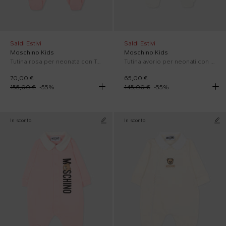
Saldi Estivi
Saldi Estivi
Moschino Kids
Moschino Kids
Tutina rosa per neonata con Teddy Bear
Tutina avorio per neonati con Teddy Bear
70,00 €
65,00 €
155,00 €
-
55
%
145,00 €
-
55
%
In sconto
In sconto