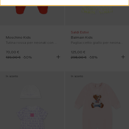
Saldi Estivi
Moschino Kids
Balmain Kids
Tutina rossa per neonati con Teddy Bear e ghirlanda natalizia
Pagliaccetto giallo per neonati con logo
70,00 €
125,00 €
139,00 €
-
50
%
298,00 €
-
58
%
In sconto
In sconto