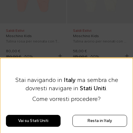
Saldi Estivi
Saldi Estivi
Moschino Kids
Moschino Kids
Tutina rosa per neonata con Teddy Bear
Tutina avorio per neonati con Teddy Bear e lumaca
80,00 €
58,00 €
159,00 €
-
50
%
115,00 €
-
50
%
In sconto
In sconto
Stai navigando in
Italy
ma sembra che
dovresti navigare in
Stati Uniti
.
Come vorresti procedere?
Vai su Stati Uniti
Resta in Italy