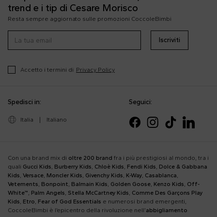
trend e i tip di Cesare Morisco
Resta sempre aggiornato sulle promozioni CoccoleBimbi
Iscriviti
Accetto i termini di
Privacy Policy
Spedisci in:
Seguici:
Italia
|
Italiano
Con una brand mix di
oltre 200 brand
fra i più prestigiosi al mondo, tra i
quali
Gucci Kids
,
Burberry Kids
,
Chloè Kids
,
Fendi Kids
,
Dolce & Gabbana
Kids
,
Versace
,
Moncler Kids
,
Givenchy Kids
,
K-Way
,
Casablanca
,
Vetements
,
Bonpoint
,
Balmain Kids
,
Golden Goose
,
Kenzo Kids
,
Off-
White™
,
Palm Angels
,
Stella McCartney Kids
,
Comme Des Garçons Play
Kids
,
Etro
,
Fear of God Essentials
e numerosi brand emergenti,
CoccoleBimbi è l’epicentro della rivoluzione nell’
abbigliamento