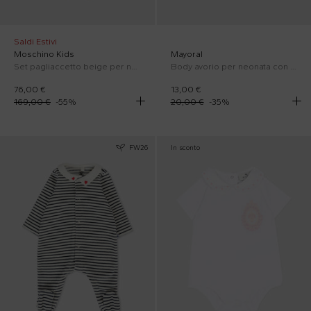
Saldi Estivi
Moschino Kids
Mayoral
Set pagliaccetto beige per neonati con Teddy Bear
Body avorio per neonata con ricami
76,00 €
13,00 €
169,00 €
-
55
%
20,00 €
-
35
%
FW26
In sconto