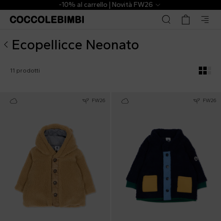
Ecopellicce Neonato Firmate ▷ Acquista Online | CoccoleB
-10% al carrello | Novità FW26
Ecopellicce Neonato
11 prodotti
FW26
FW26