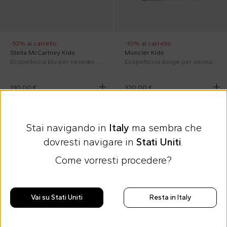
-10% al carrello
-10% al carrello
Stella McCartney Kids
Moncler Kids
Ecopelliccia blu per neonato con robot
Ecopelliccia beige per neonato con logo
130,00 €
320,00 €
FW26
FW26
Stai navigando in
Italy
ma sembra che
dovresti navigare in
Stati Uniti
.
Come vorresti procedere?
Vai su Stati Uniti
Resta in Italy