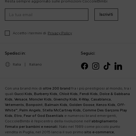
Resta sempre aggiornato sulle promozioni CoccoleBimbi
Iscriviti
Accetto i termini di
Privacy Policy
Spedisci in:
Seguici:
Italia
|
Italiano
Con una brand mix di
oltre 200 brand
fra i più prestigiosi al mondo, tra i
quali
Gucci Kids
,
Burberry Kids
,
Chloè Kids
,
Fendi Kids
,
Dolce & Gabbana
Kids
,
Versace
,
Moncler Kids
,
Givenchy Kids
,
K-Way
,
Casablanca
,
Vetements
,
Bonpoint
,
Balmain Kids
,
Golden Goose
,
Kenzo Kids
,
Off-
White™
,
Palm Angels
,
Stella McCartney Kids
,
Comme Des Garçons Play
Kids
,
Etro
,
Fear of God Essentials
e numerosi brand emergenti,
CoccoleBimbi è l’epicentro della rivoluzione nell’
abbigliamento
firmato per bambini e neonati
. Nato nel 1989 come piccolo punto
vendita in Puglia, nel 2015 lancia il suo primo
sito e-commerce
,