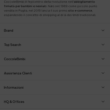
CoccoleBimbi è l’epicentro della rivoluzione nell’
abbigliamento
firmato per bambini e neonati
. Nato nel 1989 come piccolo punto
vendita in Puglia, nel 2015 lancia il suo primo
sito e-commerce
,
espandendo il concetto di shopping al di là dei limiti tradizionali.
Brand
Autry
Boss
Dolce & Gabbana Kids
Fea
Top Search
Balmain Kids
Burberry Kids
Dr. Martens
Fen
Borsa Mamma
Coperta Moschino
Felpa Off White
Barrow
Calvin Klein Kids
Dsquared2
Giv
CoccoleBimbi
Calze Gucci
Corredino Little Bear
Felpe MSGM
Birkenstock
Casablanca
Emporio Armani
Go
Chi siamo
Camicia della fortuna
Corredino Nascita
Giochi per Neonati
Bobo Choses
Chloé Kids
Etro
Guc
Assistenza Clienti
Dicono di noi
Cappello FF
Costume Bambina
Moschino Neonato
Bonpoint
Colmar Originals Kids
Fay Kids
Hu
shop@coccolebimbi.com
Cappello Moschino
Felpa Bambina
Pagliaccetto
Informazioni
+39 080 30 03 507
Cappello Neonato
Felpa Bambino
Passeggino Fendi
Personalizzazione
Contattaci
HQ & Offices
Pagamenti