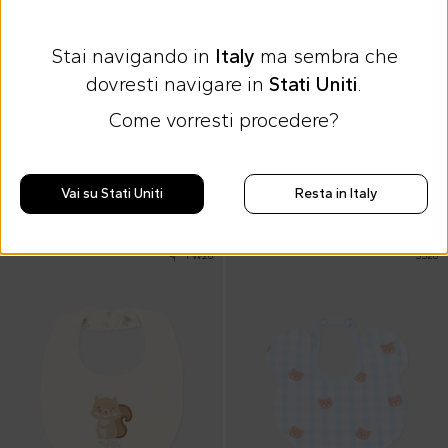
Stai navigando in
Italy
ma sembra che
dovresti navigare in
Stati Uniti
.
-10% al carrello
-10% al carrello
Come vorresti procedere?
Nanán
Nanán
Bavaglino avorio per neonato con balena
Bavaglino azzurro per neonato con scoiattolo
39,00 €
25,00 €
Vai su Stati Uniti
Resta in Italy
FW26
SS26