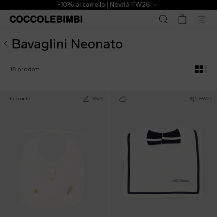
Bavaglini Neonato Firmati ▷ Acquista Online | CoccoleBimb
-10% al carrello | Novità FW26
Bavaglini Neonato
18 prodotti
In sconto
SS26
FW26