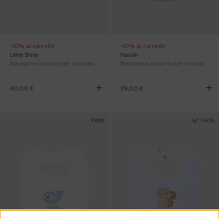
-10% al carrello
-10% al carrello
Little Bear
Nanán
Bavaglino bianco per neonato
Bavaglino azzurro per neonato con balena
40,00 €
39,00 €
FW26
FW26