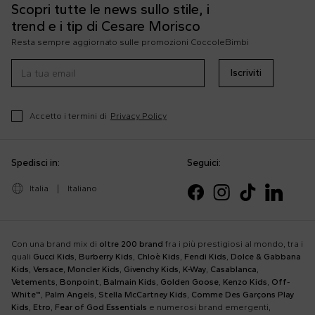
Scopri tutte le news sullo stile, i
trend e i tip di Cesare Morisco
Resta sempre aggiornato sulle promozioni CoccoleBimbi
Iscriviti
Accetto i termini di
Privacy Policy
Spedisci in:
Seguici:
Italia
|
Italiano
Con una brand mix di
oltre 200 brand
fra i più prestigiosi al mondo, tra i
quali
Gucci Kids
,
Burberry Kids
,
Chloè Kids
,
Fendi Kids
,
Dolce & Gabbana
Kids
,
Versace
,
Moncler Kids
,
Givenchy Kids
,
K-Way
,
Casablanca
,
Vetements
,
Bonpoint
,
Balmain Kids
,
Golden Goose
,
Kenzo Kids
,
Off-
White™
,
Palm Angels
,
Stella McCartney Kids
,
Comme Des Garçons Play
Kids
,
Etro
,
Fear of God Essentials
e numerosi brand emergenti,