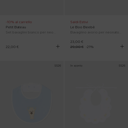
-10% al carrello
Saldi Estivi
Petit Bateau
Le Boo Beebè
Set bavaglini bianco per neonati con cuori e righe blu
Bavaglino avorio per neonato con agnellino Olive
23,00 €
22,00 €
29,00 €
-
21
%
SS26
In sconto
SS26