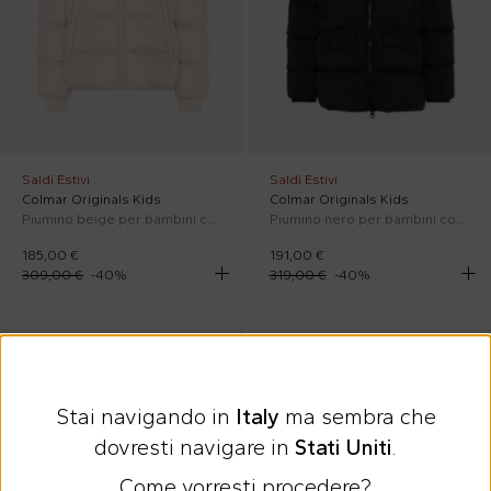
Saldi Estivi
Saldi Estivi
Colmar Originals Kids
Colmar Originals Kids
Piumino beige per bambini con logo
Piumino nero per bambini con logo
185,00 €
191,00 €
309,00 €
-
40
%
319,00 €
-
40
%
In sconto
In sconto
Stai navigando in
Italy
ma sembra che
dovresti navigare in
Stati Uniti
.
Come vorresti procedere?