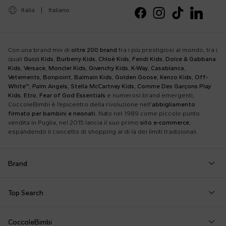
Italia
|
Italiano
Con una brand mix di
oltre 200 brand
fra i più prestigiosi al mondo, tra i
quali
Gucci Kids
,
Burberry Kids
,
Chloè Kids
,
Fendi Kids
,
Dolce & Gabbana
Kids
,
Versace
,
Moncler Kids
,
Givenchy Kids
,
K-Way
,
Casablanca
,
Vetements
,
Bonpoint
,
Balmain Kids
,
Golden Goose
,
Kenzo Kids
,
Off-
White™
,
Palm Angels
,
Stella McCartney Kids
,
Comme Des Garçons Play
Kids
,
Etro
,
Fear of God Essentials
e numerosi brand emergenti,
CoccoleBimbi è l’epicentro della rivoluzione nell’
abbigliamento
firmato per bambini e neonati
. Nato nel 1989 come piccolo punto
vendita in Puglia, nel 2015 lancia il suo primo
sito e-commerce
,
espandendo il concetto di shopping al di là dei limiti tradizionali.
Brand
Autry
Boss
Dolce & Gabbana Kids
Fea
Top Search
Balmain Kids
Burberry Kids
Dr. Martens
Fen
Borsa Mamma
Coperta Moschino
Felpa Off White
Barrow
Calvin Klein Kids
Dsquared2
Giv
CoccoleBimbi