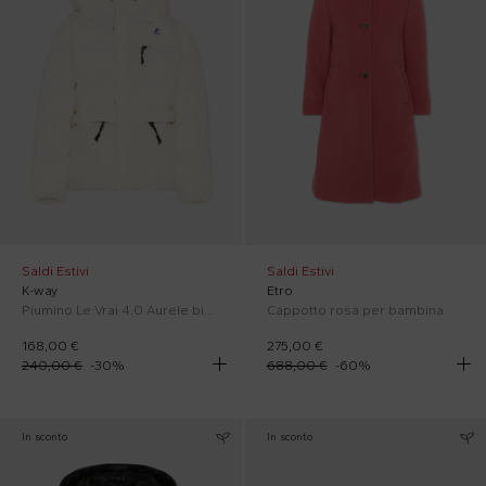
Saldi Estivi
Saldi Estivi
K-way
Etro
Piumino Le Vrai 4.0 Aurele bianco per bambini
Cappotto rosa per bambina
168,00 €
275,00 €
240,00 €
-
30
%
688,00 €
-
60
%
In sconto
In sconto