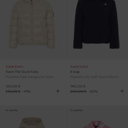
Saldi Estivi
Saldi Estivi
Save The Duck Kids
K-way
Piumino Kate beige per bambini
Piumino Lily Soft Touch Marmotta blu per bambina con logo
129,00 €
140,00 €
219,00 €
-
41
%
200,00 €
-
30
%
In sconto
In sconto