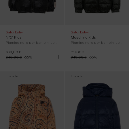
Saldi Estivi
Saldi Estivi
N°21 Kids
Moschino Kids
Piumino nero per bambini con logo
Piumino nero per bambini con Teddy Bear
108,00 €
157,00 €
240,00 €
-
55
%
349,00 €
-
55
%
In sconto
In sconto