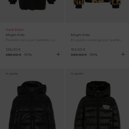
Saldi Estivi
Msgm Kids
Msgm Kids
Piumino nero per bambini con logo
Ecopelliccia beige per bambina con stampa animalier
128,00 €
153,00 €
285,00 €
-
55
%
340,00 €
-
55
%
In sconto
In sconto