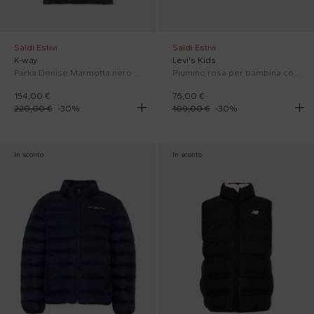
Saldi Estivi
Saldi Estivi
K-way
Levi's Kids
Parka Denise Marmotta nero per bambina con logo
Piumino rosa per bambina con logo
154,00 €
76,00 €
220,00 €
-
30
%
109,00 €
-
30
%
In sconto
In sconto