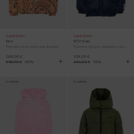
Saldi Estivi
Saldi Estivi
Etro
N°21 Kids
Piumino arancione per bambina con stampa paisley
Piumino blu per bambini con logo
289,00 €
108,00 €
578,00 €
-
50
%
240,00 €
-
55
%
In sconto
In sconto