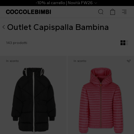
▷ Outlet Capispalla Bambina Firmati | CoccoleBimbi
6
The Outlet | Dal -40% al -70
Outlet Capispalla Bambina
143 prodotti
In sconto
In sconto