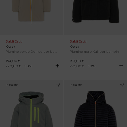
Saldi Estivi
Saldi Estivi
K-way
K-way
Piumino verde Denise per bambina con logo
Piumino nero Kali per bambini
154,00 €
193,00 €
220,00 €
-
30
%
275,00 €
-
30
%
In sconto
In sconto