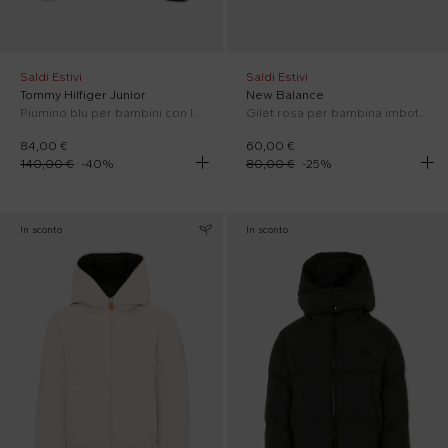
Saldi Estivi
Saldi Estivi
Tommy Hilfiger Junior
New Balance
Piumino blu per bambini con logo
Gilet rosa per bambina imbottito
84,00 €
60,00 €
140,00 €
-
40
%
80,00 €
-
25
%
In sconto
In sconto