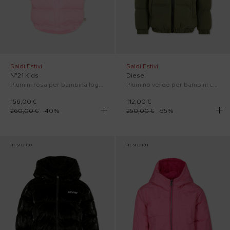
Saldi Estivi
Saldi Estivi
N°21 Kids
Diesel
Piumini rosa per bambina logo N°21
Piumino verde per bambini con logo
156,00 €
112,00 €
260,00 €
-
40
%
250,00 €
-
55
%
In sconto
In sconto