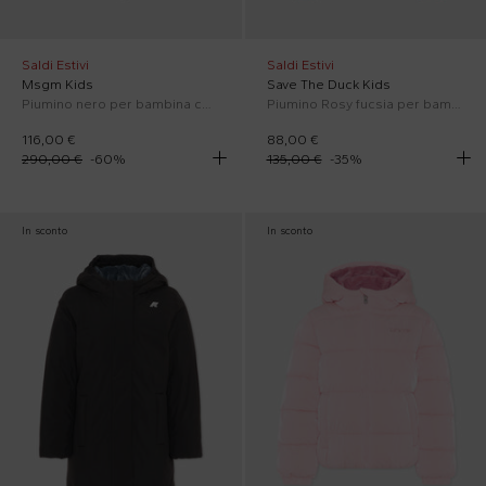
Saldi Estivi
Saldi Estivi
Msgm Kids
Save The Duck Kids
Piumino nero per bambina con logo
Piumino Rosy fucsia per bambina con logo
116,00 €
88,00 €
290,00 €
-
60
%
135,00 €
-
35
%
In sconto
In sconto