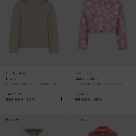
Saldi Estivi
Saldi Estivi
K-way
Marc Jacobs
Piumino Lily Soft Touch Marmotta beige per bambina con logo
Giubbotto di jeans rosa per bambina a pois
140,00 €
58,00 €
200,00 €
-
30
%
138,00 €
-
58
%
In sconto
In sconto