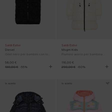
Saldi Estivi
Saldi Estivi
Diesel
Msgm Kids
Gilet nero per bambini con logo
Piumino avorio per bambina con logo
58,00 €
116,00 €
130,00 €
-
55
%
290,00 €
-
60
%
In sconto
In sconto