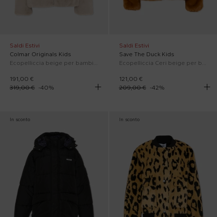
Saldi Estivi
Saldi Estivi
Colmar Originals Kids
Save The Duck Kids
Ecopelliccia beige per bambina reversibile
Ecopelliccia Ceri beige per bambina
191,00 €
121,00 €
319,00 €
-
40
%
209,00 €
-
42
%
In sconto
In sconto