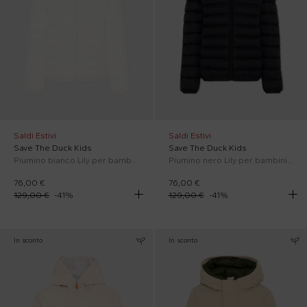
Saldi Estivi
Saldi Estivi
Save The Duck Kids
Save The Duck Kids
Piumino bianco Lily per bambina con logo
Piumino nero Lily per bambini con logo
76,00 €
76,00 €
129,00 €
-
41
%
129,00 €
-
41
%
In sconto
In sconto