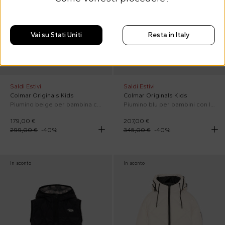
Vai su Stati Uniti
Resta in Italy
Saldi Estivi
Saldi Estivi
Colmar Originals Kids
Colmar Originals Kids
Piumino beige per bambina con logo
Piumino blu per bambini con logo
179,00 €
207,00 €
299,00 €
-
40
%
345,00 €
-
40
%
In sconto
In sconto