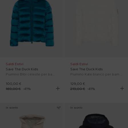
Saldi Estivi
Saldi Estivi
Save The Duck Kids
Save The Duck Kids
Piumino Bibi celeste per bambino con logo
Piumino Kate bianco per bambini con logo
100,00 €
129,00 €
169,00 €
-
41
%
219,00 €
-
41
%
In sconto
In sconto