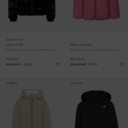
Saldi Estivi
Levi's Kids
Marc Jacobs
Piumino nero per bambini con logo bianco
Piumino reversibile fucsia per bambina con logo
76,00 €
88,00 €
109,00 €
-
30
%
209,00 €
-
58
%
In sconto
In sconto