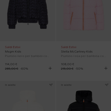
Saldi Estivi
Saldi Estivi
Msgm Kids
Stella McCartney Kids
Piumino nero per bambini con logo
Piumino rosa per bambina con fiori
114,00 €
108,00 €
285,00 €
-
60
%
215,00 €
-
50
%
In sconto
In sconto