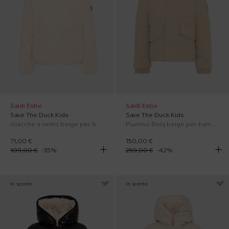
Saldi Estivi
Saldi Estivi
Save The Duck Kids
Save The Duck Kids
Giacche a vento beige per bambini
Piumino Benj beige per bambini con logo
71,00 €
150,00 €
109,00 €
-
35
%
259,00 €
-
42
%
In sconto
In sconto