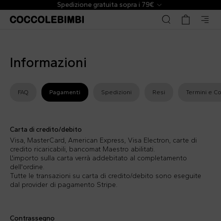
Spedizione gratuita sopra i 79€
Informazioni
FAQ
Pagamenti
Spedizioni
Resi
Termini e Co
Carta di credito/debito
Visa, MasterCard, American Express, Visa Electron, carte di
credito ricaricabili, bancomat Maestro abilitati.
L'importo sulla carta verrà addebitato al completamento
dell'ordine.
Tutte le transazioni su carta di credito/debito sono eseguite
dal provider di pagamento Stripe.
Contrassegno