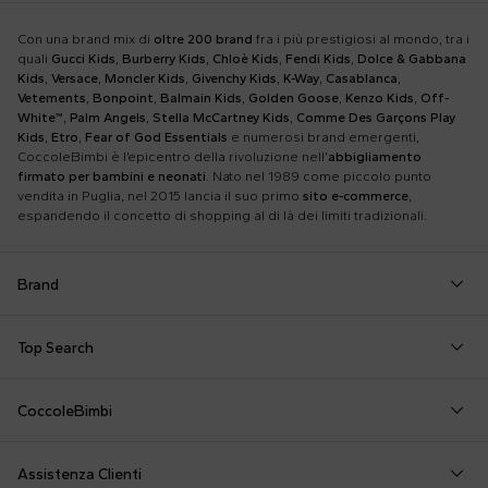
Con una brand mix di
oltre 200 brand
fra i più prestigiosi al mondo, tra i
quali
Gucci Kids
,
Burberry Kids
,
Chloè Kids
,
Fendi Kids
,
Dolce & Gabbana
Kids
,
Versace
,
Moncler Kids
,
Givenchy Kids
,
K-Way
,
Casablanca
,
Vetements
,
Bonpoint
,
Balmain Kids
,
Golden Goose
,
Kenzo Kids
,
Off-
White™
,
Palm Angels
,
Stella McCartney Kids
,
Comme Des Garçons Play
Kids
,
Etro
,
Fear of God Essentials
e numerosi brand emergenti,
CoccoleBimbi è l’epicentro della rivoluzione nell’
abbigliamento
firmato per bambini e neonati
. Nato nel 1989 come piccolo punto
vendita in Puglia, nel 2015 lancia il suo primo
sito e-commerce
,
espandendo il concetto di shopping al di là dei limiti tradizionali.
Brand
Autry
Boss
Dolce & Gabbana Kids
Fea
Top Search
Balmain Kids
Burberry Kids
Dr. Martens
Fen
Borsa Mamma
Coperta Moschino
Felpa Off White
Barrow
Calvin Klein Kids
Dsquared2
Giv
CoccoleBimbi
Calze Gucci
Corredino Little Bear
Felpe MSGM
Birkenstock
Casablanca
Emporio Armani
Go
Chi siamo
Camicia della fortuna
Corredino Nascita
Giochi per Neonati
Bobo Choses
Chloé Kids
Etro
Guc
Assistenza Clienti