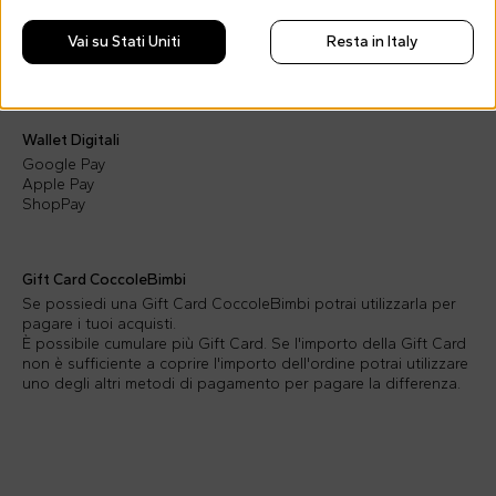
Seleziona Satispay come metodo di pagamento, inserisci il
numero di cellulare associato al tuo account oppure inquadra il
Vai su Stati Uniti
Resta in Italy
QR Code con la tua app, fai tap su "Invia" e attendi l'arrivo del
corriere.
Wallet Digitali
Google Pay
Apple Pay
ShopPay
Gift Card CoccoleBimbi
Se possiedi una Gift Card CoccoleBimbi potrai utilizzarla per
pagare i tuoi acquisti.
È possibile cumulare più Gift Card. Se l'importo della Gift Card
non è sufficiente a coprire l'importo dell'ordine potrai utilizzare
uno degli altri metodi di pagamento per pagare la differenza.