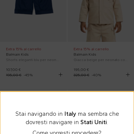
Extra 15% al carrello
Extra 15% al carrello
Balmain Kids
Balmain Kids
Shorts eleganti blu per neonato
Giacca beige per neonato con bottoni oro
107,00 €
195,00 €
195,00 €
-
45
%
325,00 €
-
40
%
In sconto
SS26
SS26
Stai navigando in
Italy
ma sembra che
dovresti navigare in
Stati Uniti
.
Come vorresti procedere?