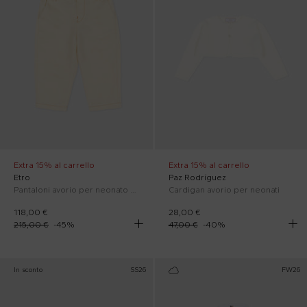
Extra 15% al carrello
Extra 15% al carrello
Etro
Paz Rodríguez
Pantaloni avorio per neonato con motivo jacquard
Cardigan avorio per neonati
118,00 €
28,00 €
215,00 €
-
45
%
47,00 €
-
40
%
In sconto
SS26
FW26