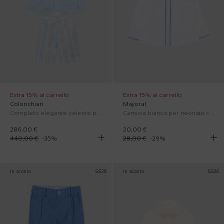
Extra 15% al carrello
Extra 15% al carrello
Colorichiari
Mayoral
Completo elegante celeste per neonato
Camicia bianca per neonato con papillon
286,00 €
20,00 €
440,00 €
-
35
%
28,00 €
-
29
%
In sconto
SS26
In sconto
SS26