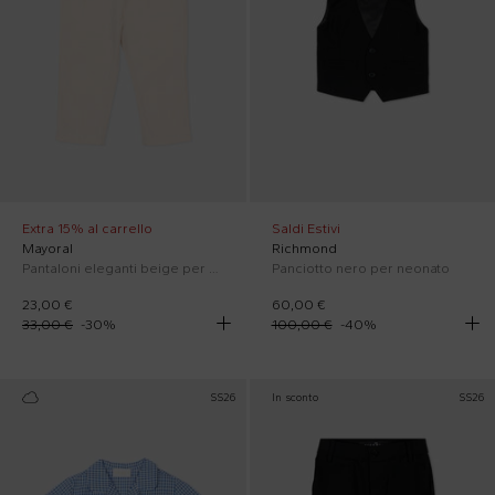
Extra 15% al carrello
Saldi Estivi
Mayoral
Richmond
Pantaloni eleganti beige per neonato
Panciotto nero per neonato
23,00 €
60,00 €
33,00 €
-
30
%
100,00 €
-
40
%
SS26
In sconto
SS26