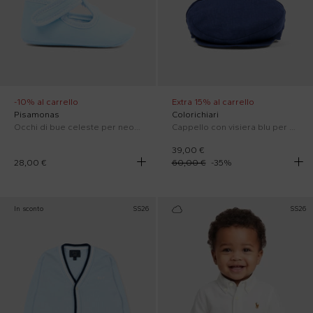
-10% al carrello
Extra 15% al carrello
Pisamonas
Colorichiari
Occhi di bue celeste per neonato
Cappello con visiera blu per neonato
39,00 €
28,00 €
60,00 €
-
35
%
In sconto
SS26
SS26