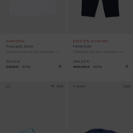
Saldi Estivi
Extra 15% al carrello
Trussardi Junior
Fendi Kids
Camicia bianca per neonato con levriero
Pantaloni blu per neonato con logo
34,00 €
294,00 €
57,00 €
-
40
%
490,00 €
-
40
%
SS26
In sconto
SS26