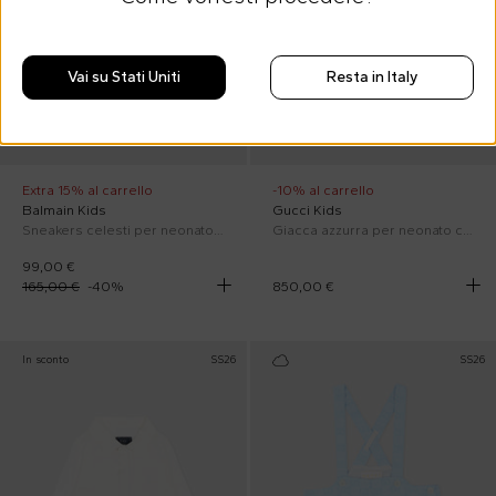
Vai su Stati Uniti
Resta in Italy
Extra 15% al carrello
-10% al carrello
Balmain Kids
Gucci Kids
Sneakers celesti per neonato con logo
Giacca azzurra per neonato con monogram
99,00 €
165,00 €
-
40
%
850,00 €
In sconto
SS26
SS26