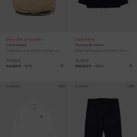
Extra 15% al carrello
Saldi Estivi
Colorichiari
Trussardi Junior
Cappello con visiera beige per neonato
Giacca blu per neonato con levriero
39,00 €
72,00 €
60,00 €
-
35
%
120,00 €
-
40
%
In sconto
SS26
In sconto
SS26