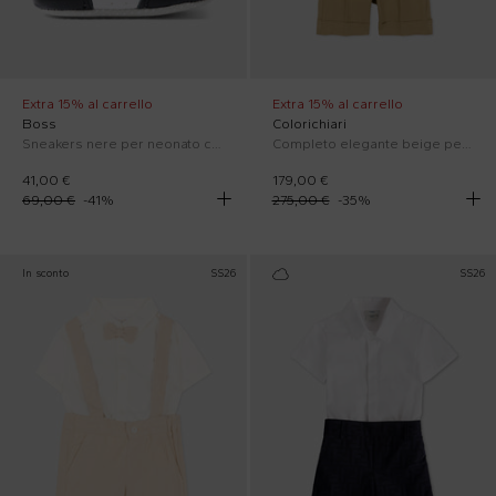
Extra 15% al carrello
Extra 15% al carrello
Boss
Colorichiari
Sneakers nere per neonato con logo
Completo elegante beige per neonato
41,00 €
179,00 €
69,00 €
-
41
%
275,00 €
-
35
%
In sconto
SS26
SS26