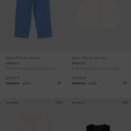
Extra 15% al carrello
Extra 15% al carrello
Mayoral
Mayoral
Pantaloni eleganti azzurri per neonato
Camicia avorio per neonato con papillon
23,00 €
20,00 €
33,00 €
-
30
%
28,00 €
-
29
%
In sconto
SS26
In sconto
SS26