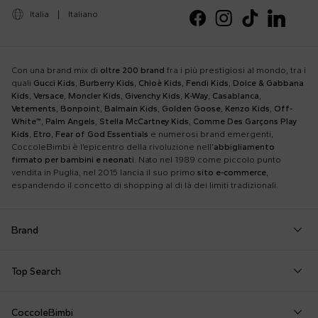
Italia
|
Italiano
Con una brand mix di
oltre 200 brand
fra i più prestigiosi al mondo, tra i
quali
Gucci Kids
,
Burberry Kids
,
Chloè Kids
,
Fendi Kids
,
Dolce & Gabbana
Kids
,
Versace
,
Moncler Kids
,
Givenchy Kids
,
K-Way
,
Casablanca
,
Vetements
,
Bonpoint
,
Balmain Kids
,
Golden Goose
,
Kenzo Kids
,
Off-
White™
,
Palm Angels
,
Stella McCartney Kids
,
Comme Des Garçons Play
Kids
,
Etro
,
Fear of God Essentials
e numerosi brand emergenti,
CoccoleBimbi è l’epicentro della rivoluzione nell’
abbigliamento
firmato per bambini e neonati
. Nato nel 1989 come piccolo punto
vendita in Puglia, nel 2015 lancia il suo primo
sito e-commerce
,
espandendo il concetto di shopping al di là dei limiti tradizionali.
Brand
Autry
Boss
Dolce & Gabbana Kids
Fea
Top Search
Balmain Kids
Burberry Kids
Dr. Martens
Fen
Borsa Mamma
Coperta Moschino
Felpa Off White
Barrow
Calvin Klein Kids
Dsquared2
Giv
CoccoleBimbi