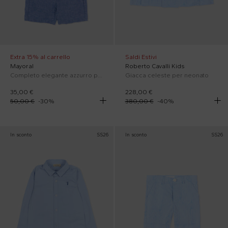
Extra 15% al carrello
Saldi Estivi
Mayoral
Roberto Cavalli Kids
Completo elegante azzurro per neonato
Giacca celeste per neonato
35,00 €
228,00 €
50,00 €
-
30
%
380,00 €
-
40
%
In sconto
SS26
In sconto
SS26