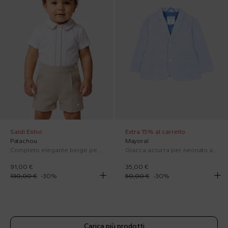
Saldi Estivi
Extra 15% al carrello
Patachou
Mayoral
Completo elegante beige per neonato
Giacca azzurra per neonato a micro quadri
91,00 €
35,00 €
130,00 €
-
30
%
50,00 €
-
30
%
Carica più prodotti