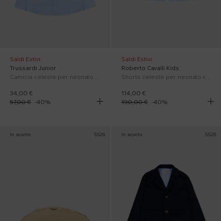
Saldi Estivi
Saldi Estivi
Trussardi Junior
Roberto Cavalli Kids
Camicia celeste per neonato con logo
Shorts celeste per neonato con motivo jacquard
34,00 €
114,00 €
57,00 €
-
40
%
190,00 €
-
40
%
In sconto
SS26
In sconto
SS26