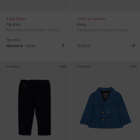
Saldi Estivi
-10% al carrello
Fay Kids
Boss
Panciotto celeste per neonato con logo
Camicia azzurra per neonato con logo bianco
78,00 €
130,00 €
-
40
%
75,00 €
In sconto
SS26
In sconto
SS26