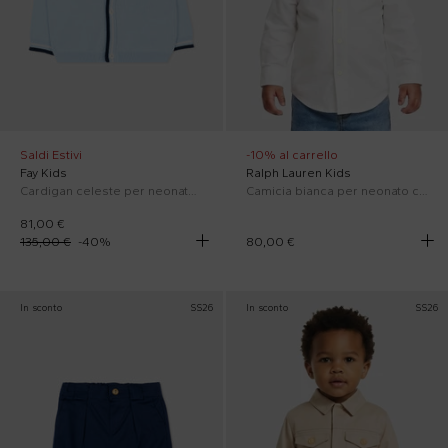
Saldi Estivi
-10% al carrello
Fay Kids
Ralph Lauren Kids
Cardigan celeste per neonato con logo
Camicia bianca per neonato con Polo Pony
81,00 €
135,00 €
-
40
%
80,00 €
In sconto
SS26
In sconto
SS26