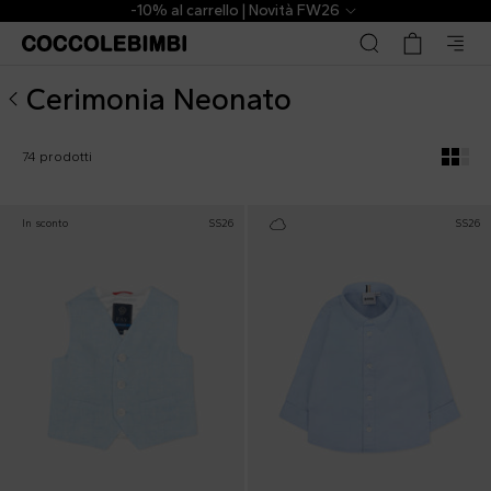
Cerimonia ▷ Neonato | CoccoleBimbi
-10% al carrello | Novità FW26
Cerimonia Neonato
74 prodotti
In sconto
SS26
SS26