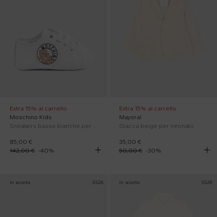
Extra 15% al carrello
Extra 15% al carrello
Moschino Kids
Mayoral
Sneakers basse bianche per neonati con logo
Giacca beige per neonato
85,00 €
35,00 €
142,00 €
-
40
%
50,00 €
-
30
%
In sconto
SS26
In sconto
SS26