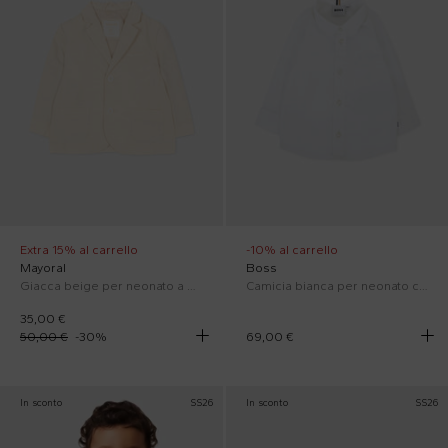
Extra 15% al carrello
-10% al carrello
Mayoral
Boss
Giacca beige per neonato a quadretti
Camicia bianca per neonato con logo bianco
35,00 €
50,00 €
-
30
%
69,00 €
In sconto
SS26
In sconto
SS26