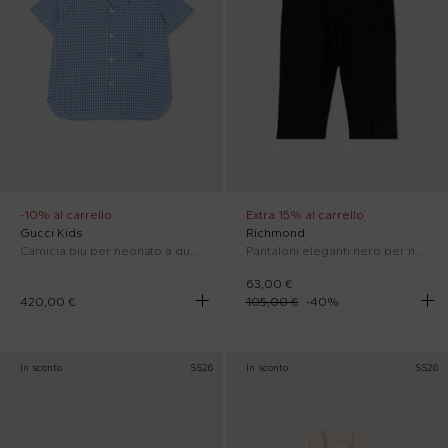
-10% al carrello
Extra 15% al carrello
Gucci Kids
Richmond
Camicia blu per neonato a quadretti
Pantaloni eleganti nero per neonato
63,00 €
420,00 €
105,00 €
-
40
%
In sconto
SS26
In sconto
SS26