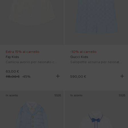
Extra 15% al carrello
-10% al carrello
Fay Kids
Gucci Kids
Camicia avorio per neonato con logo
Salopette azzurra per neonato con monogram
63,00 €
115,00 €
-
45
%
590,00 €
In sconto
SS26
In sconto
SS26