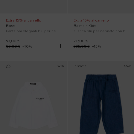
Extra 15% al carrello
Extra 15% al carrello
Boss
Balmain Kids
Pantaloni eleganti blu per neonato
Giacca blu per neonato con bottoni oro
53,00 €
217,00 €
89,00 €
-
40
%
395,00 €
-
45
%
FW26
In sconto
SS26