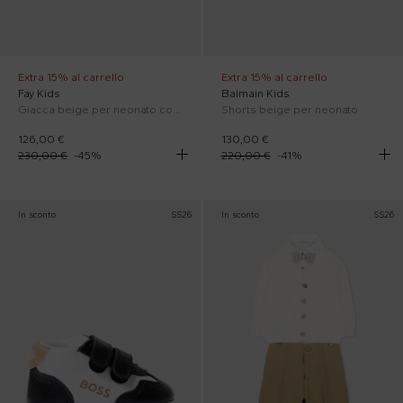
Extra 15% al carrello
Extra 15% al carrello
Fay Kids
Balmain Kids
Giacca beige per neonato con logo
Shorts beige per neonato
126,00 €
130,00 €
230,00 €
-
45
%
220,00 €
-
41
%
In sconto
SS26
In sconto
SS26