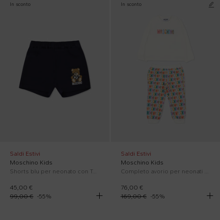
In sconto
In sconto
Saldi Estivi
Saldi Estivi
Moschino Kids
Moschino Kids
Shorts blu per neonato con Teddy Bear
Completo avorio per neonati con logo
45,00 €
76,00 €
99,00 €
-
55
%
169,00 €
-
55
%