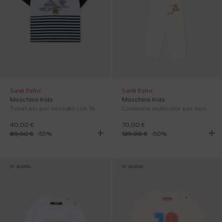
Saldi Estivi
Saldi Estivi
Moschino Kids
Moschino Kids
T-shirt blu per neonato con Teddy Bear
Completo multicolor per neonati con Teddy Bear e pupazzi di neve
40,00 €
70,00 €
89,00 €
-
55
%
139,00 €
-
50
%
In sconto
In sconto