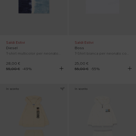
Saldi Estivi
Saldi Estivi
Diesel
Boss
T-shirt multicolor per neonato con logo bianco
T-Shirt bianca per neonato con logo
28,00 €
25,00 €
55,00 €
-
49
%
55,00 €
-
55
%
In sconto
In sconto