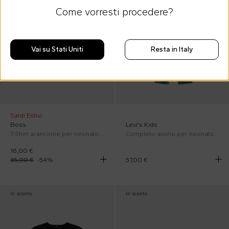
Come vorresti procedere?
Vai su Stati Uniti
Resta in Italy
Saldi Estivi
Boss
Levi's Kids
T-Shirt arancione per neonato con logo
Completo avorio per neonato con orsetto
16,00 €
35,00 €
-
54
%
57,00 €
In sconto
In sconto