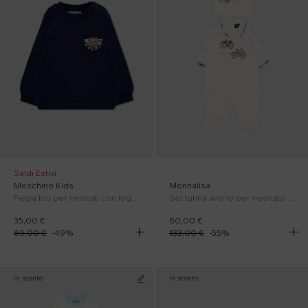
Saldi Estivi
Moschino Kids
Monnalisa
Felpa blu per neonati con logo e Teddy Bear
Set tutina avorio per neonato con ricami
35,00 €
60,00 €
69,00 €
-
49
%
133,00 €
-
55
%
In sconto
In sconto