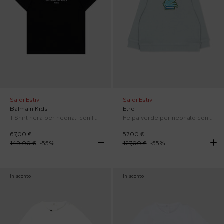
Saldi Estivi
Saldi Estivi
Balmain Kids
Etro
T-Shirt nera per neonati con logo
Felpa verde per neonato con Pegaso
67,00 €
57,00 €
149,00 €
-
55
%
127,00 €
-
55
%
In sconto
In sconto