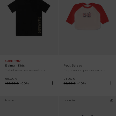
Saldi Estivi
Balmain Kids
Petit Bateau
T-shirt nera per neonati con logo
Felpa avorio per neonato con logo e scritta
65,00 €
21,00 €
162,00 €
-
60
%
35,00 €
-
40
%
In sconto
In sconto