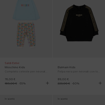
Saldi Estivi
Moschino Kids
Balmain Kids
Completo celeste per neonato con logo
Felpa nera per neonati con logo dorato
76,00 €
89,00 €
169,00 €
-
55
%
223,00 €
-
60
%
In sconto
In sconto