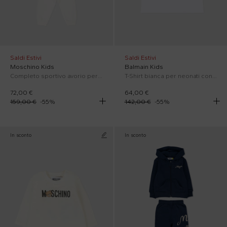
Saldi Estivi
Saldi Estivi
Moschino Kids
Balmain Kids
Completo sportivo avorio per neonati con Teddy Bear
T-Shirt bianca per neonati con leone
72,00 €
64,00 €
159,00 €
-
55
%
142,00 €
-
55
%
In sconto
In sconto