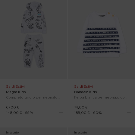
Saldi Estivi
Saldi Estivi
Msgm Kids
Balmain Kids
Completo grigio per neonato con stampa graffiti
Felpa bianca per neonato con righe blu e logo
67,00 €
74,00 €
148,00 €
-
55
%
185,00 €
-
60
%
In sconto
In sconto