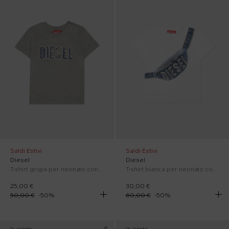
Saldi Estivi
Saldi Estivi
Diesel
Diesel
T-shirt grigia per neonato con logo
T-shirt bianca per neonato con marsupio e logo
25,00 €
30,00 €
50,00 €
-
50
%
60,00 €
-
50
%
In sconto
In sconto