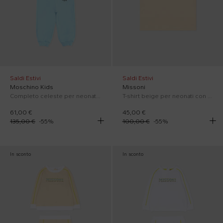
Saldi Estivi
Saldi Estivi
Moschino Kids
Missoni
Completo celeste per neonato con logo e Teddy Bear
T-shirt beige per neonati con logo multicolor
61,00 €
45,00 €
135,00 €
-
55
%
100,00 €
-
55
%
In sconto
In sconto