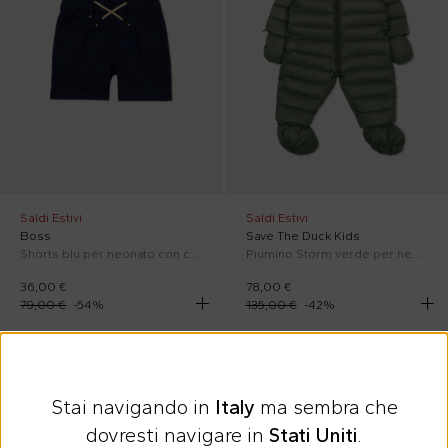
Saldi Estivi
Saldi Estivi
Boss
Save The Duck Kids
Shorts blu per neonato con coulisse
Piumino Storm verde per neonati con logo
36,00 €
78,00 €
79,00 €
-
54
%
135,00 €
-
42
%
In sconto
Stai navigando in
Italy
ma sembra che
dovresti navigare in
Stati Uniti
.