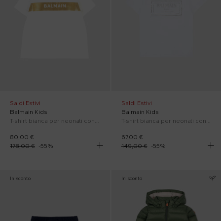
Saldi Estivi
Saldi Estivi
Balmain Kids
Balmain Kids
T-shirt bianca per neonati con logo
T-shirt bianca per neonati con logo argentato
80,00 €
67,00 €
178,00 €
-
55
%
149,00 €
-
55
%
In sconto
In sconto