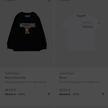
Saldi Estivi
Saldi Estivi
Moschino Kids
Boss
Felpa nera per neonati con logo e Teddy Bear
Polo bianca per neonato con logo
38,00 €
25,00 €
75,00 €
-
49
%
55,00 €
-
55
%