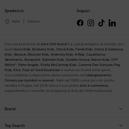
Spedisci in:
Seguici:
Italia
|
Italiano
Con una brand mix di
oltre 200 brand
fra i più prestigiosi al mondo, tra i
quali
Gucci Kids
,
Burberry Kids
,
Chloè Kids
,
Fendi Kids
,
Dolce & Gabbana
Kids
,
Versace
,
Moncler Kids
,
Givenchy Kids
,
K-Way
,
Casablanca
,
Vetements
,
Bonpoint
,
Balmain Kids
,
Golden Goose
,
Kenzo Kids
,
Off-
White™
,
Palm Angels
,
Stella McCartney Kids
,
Comme Des Garçons Play
Kids
,
Etro
,
Fear of God Essentials
e numerosi brand emergenti,
CoccoleBimbi è l’epicentro della rivoluzione nell’
abbigliamento
firmato per bambini e neonati
. Nato nel 1989 come piccolo punto
vendita in Puglia, nel 2015 lancia il suo primo
sito e-commerce
,
espandendo il concetto di shopping al di là dei limiti tradizionali.
Brand
Autry
Boss
Dolce & Gabbana Kids
Fea
Top Search