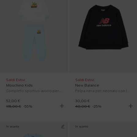
Saldi Estivi
Saldi Estivi
Moschino Kids
New Balance
Completo sportivo avorio per neonati con Teddy Bear
Felpa nera per neonato con logo
52,00 €
30,00 €
115,00 €
-
55
%
40,00 €
-
25
%
In sconto
In sconto