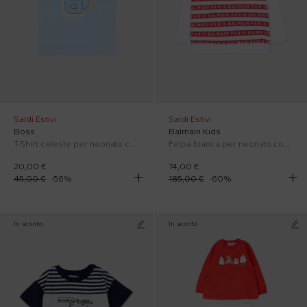
Saldi Estivi
Saldi Estivi
Boss
Balmain Kids
T-Shirt celeste per neonato con logo
Felpa bianca per neonato con righe rosse e logo
20,00 €
74,00 €
45,00 €
-
56
%
185,00 €
-
60
%
In sconto
In sconto