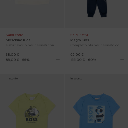
Saldi Estivi
Saldi Estivi
Moschino Kids
Msgm Kids
T-shirt avorio per neonati con Teddy Bear
Completo blu per neonato con logo bianco
38,00 €
62,00 €
85,00 €
-
55
%
155,00 €
-
60
%
In sconto
In sconto