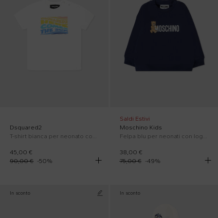
Saldi Estivi
Dsquared2
Moschino Kids
T-shirt bianca per neonato con logo multicolor
Felpa blu per neonati con logo e Teddy Bear
45,00 €
38,00 €
90,00 €
-
50
%
75,00 €
-
49
%
In sconto
In sconto