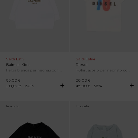
Saldi Estivi
Saldi Estivi
Balmain Kids
Diesel
Felpa bianca per neonati con logo
T-Shirt avorio per neonato con logo
85,00 €
20,00 €
213,00 €
-
60
%
45,00 €
-
56
%
In sconto
In sconto