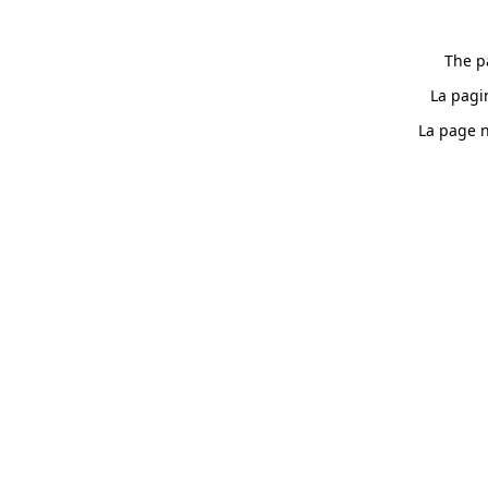
The p
La pagi
La page n