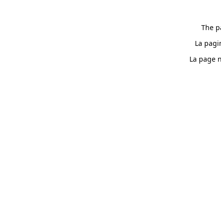
The p
La pagi
La page n