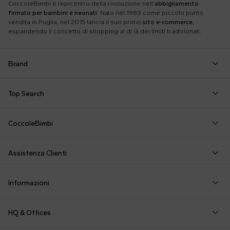
CoccoleBimbi è l’epicentro della rivoluzione nell’
abbigliamento
firmato per bambini e neonati
. Nato nel 1989 come piccolo punto
vendita in Puglia, nel 2015 lancia il suo primo
sito e-commerce
,
espandendo il concetto di shopping al di là dei limiti tradizionali.
Brand
Autry
Boss
Dolce & Gabbana Kids
Fea
Top Search
Balmain Kids
Burberry Kids
Dr. Martens
Fen
Borsa Mamma
Coperta Moschino
Felpa Off White
Barrow
Calvin Klein Kids
Dsquared2
Giv
CoccoleBimbi
Calze Gucci
Corredino Little Bear
Felpe MSGM
Birkenstock
Casablanca
Emporio Armani
Go
Chi siamo
Camicia della fortuna
Corredino Nascita
Giochi per Neonati
Bobo Choses
Chloé Kids
Etro
Guc
Assistenza Clienti
Dicono di noi
Cappello FF
Costume Bambina
Moschino Neonato
Bonpoint
Colmar Originals Kids
Fay Kids
Hu
shop@coccolebimbi.com
Cappello Moschino
Felpa Bambina
Pagliaccetto
Informazioni
+39 080 30 03 507
Cappello Neonato
Felpa Bambino
Passeggino Fendi
Personalizzazione
Contattaci
HQ & Offices
Pagamenti