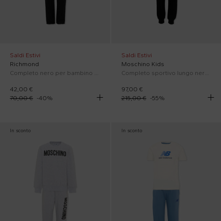
Saldi Estivi
Saldi Estivi
Richmond
Moschino Kids
Completo nero per bambino con logo
Completo sportivo lungo nero per bambini con logo
42,00 €
97,00 €
70,00 €
-
40
%
215,00 €
-
55
%
In sconto
In sconto