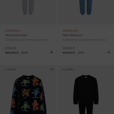
Saldi Estivi
Saldi Estivi
Moschino Kids
New Balance
Completo sportivo grigio per bambini con logo
Completo sportivo multicolor per bambino
67,00 €
30,00 €
149,00 €
-
55
%
40,00 €
-
25
%
In sconto
In sconto