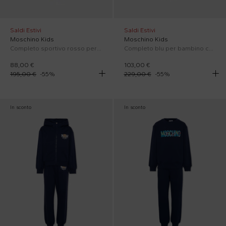
Saldi Estivi
Saldi Estivi
Moschino Kids
Moschino Kids
Completo sportivo rosso per bambini con Teddy Bear
Completo blu per bambino con Teddy Bear
88,00 €
103,00 €
195,00 €
-
55
%
229,00 €
-
55
%
In sconto
In sconto