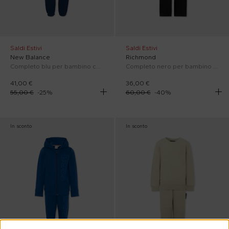
Saldi Estivi
Saldi Estivi
New Balance
Richmond
Completo blu per bambino con logo
Completo nero per bambino con logo
41,00 €
36,00 €
55,00 €
-
25
%
60,00 €
-
40
%
In sconto
In sconto