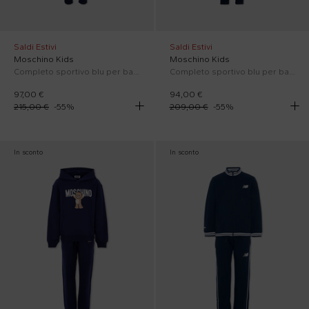
Saldi Estivi
Saldi Estivi
Moschino Kids
Moschino Kids
Completo sportivo blu per bambini con Teddy Bear
Completo sportivo blu per bambini con logo
97,00 €
94,00 €
215,00 €
-
55
%
209,00 €
-
55
%
In sconto
In sconto