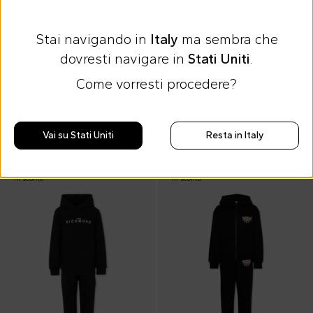
Stai navigando in
Italy
ma sembra che
dovresti navigare in
Stati Uniti
.
Saldi Estivi
Saldi Estivi
Come vorresti procedere?
Boss
Richmond
Completo blu per bambino con logo
Completo grigio per bambino con logo
75,00 €
36,00 €
179,00 €
-
58
%
60,00 €
-
40
%
Vai su Stati Uniti
Resta in Italy
In sconto
In sconto