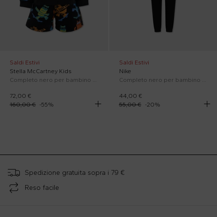
Saldi Estivi
Saldi Estivi
Stella McCartney Kids
Nike
Completo nero per bambino con gatto all over
Completo nero per bambino con swoosh
72,00 €
44,00 €
160,00 €
-
55
%
55,00 €
-
20
%
;
Spedizione gratuita sopra i 79 €
Reso facile