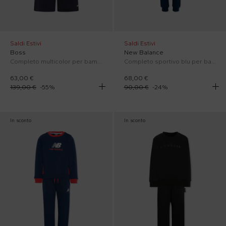
Saldi Estivi
Saldi Estivi
Boss
New Balance
Completo multicolor per bambino con logo
Completo sportivo blu per bambino
63,00 €
68,00 €
139,00 €
-
55
%
90,00 €
-
24
%
In sconto
In sconto