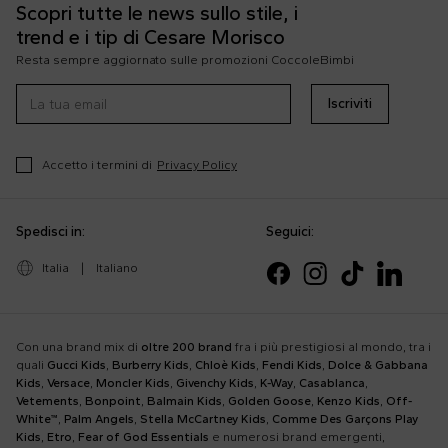
Scopri tutte le news sullo stile, i
trend e i tip di Cesare Morisco
Resta sempre aggiornato sulle promozioni CoccoleBimbi
Iscriviti
Accetto i termini di
Privacy Policy
Spedisci in:
Seguici:
Italia
|
Italiano
Con una brand mix di
oltre 200 brand
fra i più prestigiosi al mondo, tra i
quali
Gucci Kids
,
Burberry Kids
,
Chloè Kids
,
Fendi Kids
,
Dolce & Gabbana
Kids
,
Versace
,
Moncler Kids
,
Givenchy Kids
,
K-Way
,
Casablanca
,
Vetements
,
Bonpoint
,
Balmain Kids
,
Golden Goose
,
Kenzo Kids
,
Off-
White™
,
Palm Angels
,
Stella McCartney Kids
,
Comme Des Garçons Play
Kids
,
Etro
,
Fear of God Essentials
e numerosi brand emergenti,