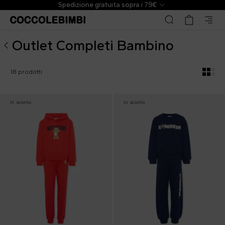
▷ Outlet Completi Bambino Firmati | CoccoleBimbi
Spedizione gratuita sopra i 79€
Outlet Completi Bambino
18 prodotti
In sconto
In sconto