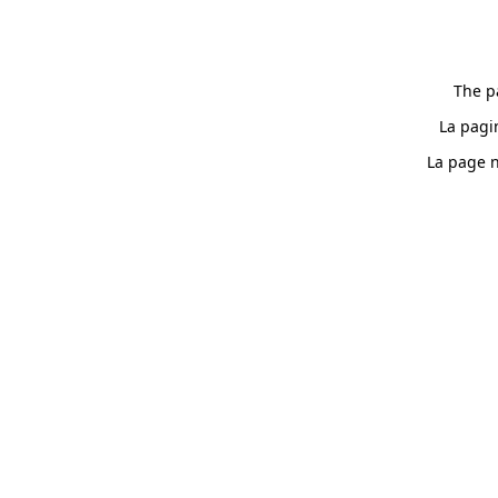
The p
La pagi
La page n