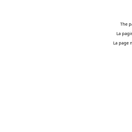
The p
La pagi
La page n