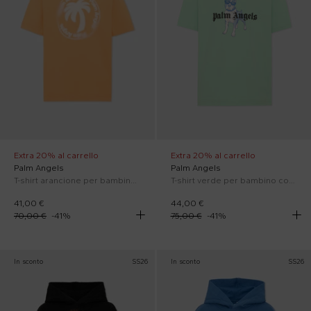
Extra 20% al carrello
Extra 20% al carrello
Palm Angels
Palm Angels
T-shirt arancione per bambino con stampa
T-shirt verde per bambino con stampa
41,00 €
44,00 €
70,00 €
-
41
%
75,00 €
-
41
%
In sconto
SS26
In sconto
SS26