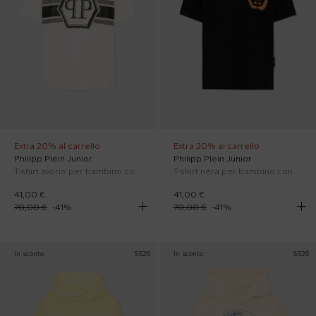
Extra 20% al carrello
Extra 20% al carrello
Philipp Plein Junior
Philipp Plein Junior
T-shirt avorio per bambino con logo
T-shirt nera per bambino con logo
41,00 €
41,00 €
70,00 €
-
41
%
70,00 €
-
41
%
In sconto
SS26
In sconto
SS26