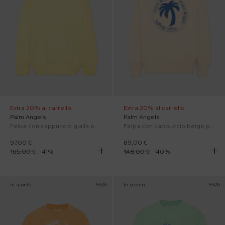
Extra 20% al carrello
Extra 20% al carrello
Palm Angels
Palm Angels
Felpa con cappuccio gialla per bambini con logo
Felpa con cappuccio beige per bambino con logo
97,00 €
89,00 €
165,00 €
-
41
%
148,00 €
-
40
%
In sconto
SS26
In sconto
SS26