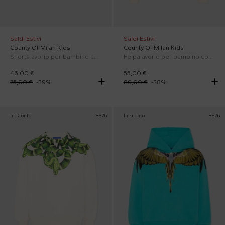
Saldi Estivi
Saldi Estivi
County Of Milan Kids
County Of Milan Kids
Shorts avorio per bambino con logo
Felpa avorio per bambino con logo
46,00 €
55,00 €
75,00 €
-
39
%
89,00 €
-
38
%
In sconto
SS26
In sconto
SS26