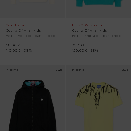
Saldi Estivi
Extra 20% al carrello
County Of Milan Kids
County Of Milan Kids
Felpa avorio per bambino con serpente
Felpa azzurra per bambino con ali
68,00 €
74,00 €
110,00 €
-
38
%
120,00 €
-
38
%
In sconto
SS26
In sconto
SS26