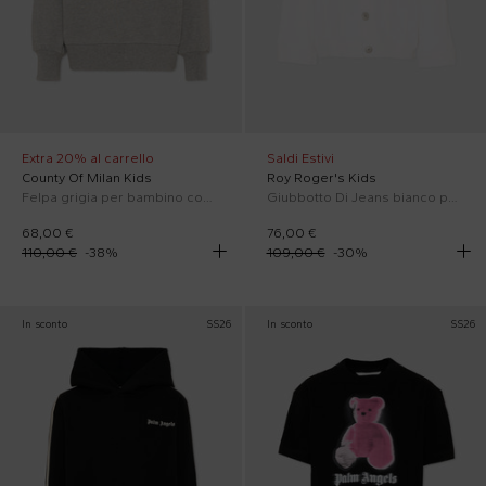
Extra 20% al carrello
Saldi Estivi
County Of Milan Kids
Roy Roger's Kids
Felpa grigia per bambino con ali
Giubbotto Di Jeans bianco per bambino con logo
68,00 €
76,00 €
110,00 €
-
38
%
109,00 €
-
30
%
In sconto
SS26
In sconto
SS26