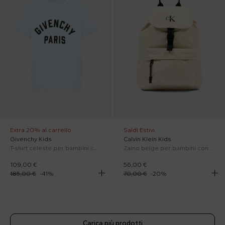
Extra 20% al carrello
Saldi Estivi
Givenchy Kids
Calvin Klein Kids
T-shirt celeste per bambini con logo
Zaino beige per bambini con logo
109,00 €
56,00 €
185,00 €
-
41
%
70,00 €
-
20
%
Carica più prodotti