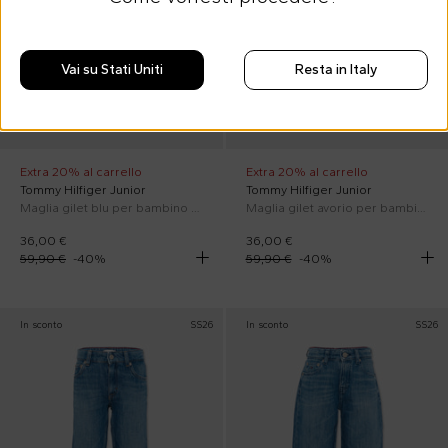
Vai su Stati Uniti
Resta in Italy
Extra 20% al carrello
Extra 20% al carrello
Tommy Hilfiger Junior
Tommy Hilfiger Junior
Maglia gilet blu per bambino con logo
Maglia gilet avorio per bambino
36,00 €
36,00 €
59,90 €
-
40
%
59,90 €
-
40
%
In sconto
SS26
In sconto
SS26