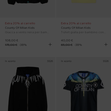
Extra 20% al carrello
Extra 20% al carrello
County Of Milan Kids
County Of Milan Kids
Giacca a vento nera per bambino con logo
T-shirt gialla per bambino con ali
108,00 €
40,00 €
175,00 €
-
38
%
65,00 €
-
38
%
In sconto
SS26
In sconto
SS26