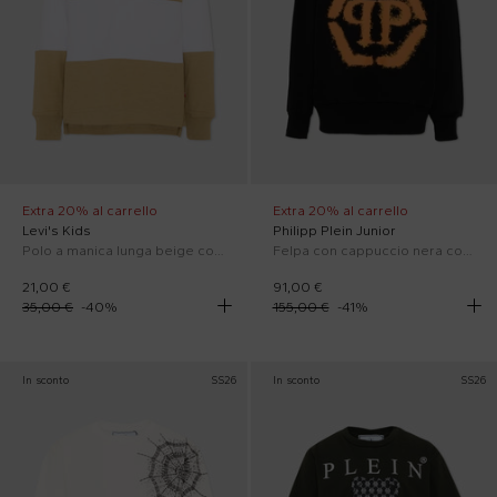
Extra 20% al carrello
Extra 20% al carrello
Levi's Kids
Philipp Plein Junior
Polo a manica lunga beige con logo
Felpa con cappuccio nera con logo
21,00 €
91,00 €
35,00 €
-
40
%
155,00 €
-
41
%
In sconto
SS26
In sconto
SS26