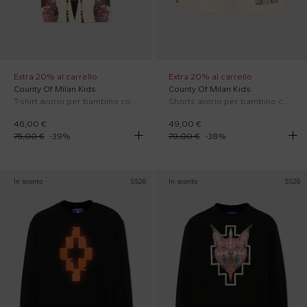
Extra 20% al carrello
Extra 20% al carrello
County Of Milan Kids
County Of Milan Kids
T-shirt avorio per bambino con stampa
Shorts avorio per bambino con logo
46,00 €
49,00 €
75,00 €
-
39
%
79,00 €
-
38
%
In sconto
SS26
In sconto
SS26