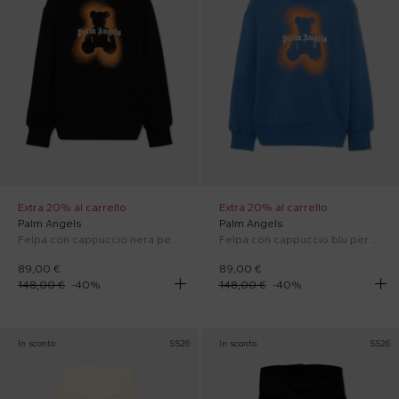
Extra 20% al carrello
Extra 20% al carrello
Palm Angels
Palm Angels
Felpa con cappuccio nera per bambino con Teddy Bear
Felpa con cappuccio blu per bambino con Teddy Bear
89,00 €
89,00 €
148,00 €
-
40
%
148,00 €
-
40
%
In sconto
SS26
In sconto
SS26