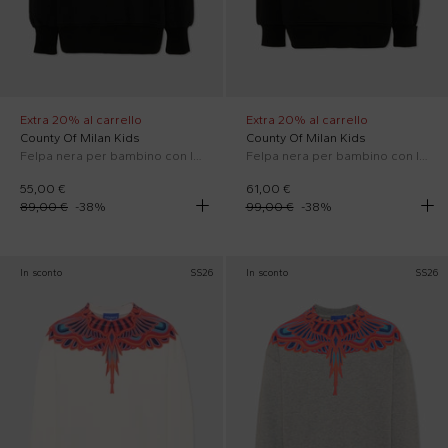
Extra 20% al carrello
Extra 20% al carrello
County Of Milan Kids
County Of Milan Kids
Felpa nera per bambino con logo
Felpa nera per bambino con lince
55,00 €
61,00 €
89,00 €
-
38
%
99,00 €
-
38
%
In sconto
SS26
In sconto
SS26