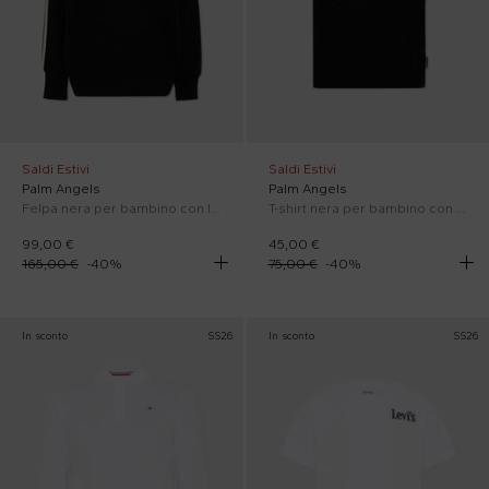
Saldi Estivi
Saldi Estivi
Palm Angels
Palm Angels
Felpa nera per bambino con logo
T-shirt nera per bambino con Teddy Bear
99,00 €
45,00 €
165,00 €
-
40
%
75,00 €
-
40
%
In sconto
SS26
In sconto
SS26