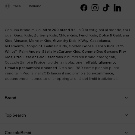
Italia
|
Italiano
Con una brand mix di
oltre 200 brand
fra i più prestigiosi al mondo, tra i
quali
Gucci Kids
,
Burberry Kids
,
Chloè Kids
,
Fendi Kids
,
Dolce & Gabbana
Kids
,
Versace
,
Moncler Kids
,
Givenchy Kids
,
K-Way
,
Casablanca
,
Vetements
,
Bonpoint
,
Balmain Kids
,
Golden Goose
,
Kenzo Kids
,
Off-
White™
,
Palm Angels
,
Stella McCartney Kids
,
Comme Des Garçons Play
Kids
,
Etro
,
Fear of God Essentials
e numerosi brand emergenti,
CoccoleBimbi è l’epicentro della rivoluzione nell’
abbigliamento
firmato per bambini e neonati
. Nato nel 1989 come piccolo punto
vendita in Puglia, nel 2015 lancia il suo primo
sito e-commerce
,
espandendo il concetto di shopping al di là dei limiti tradizionali.
Brand
Autry
Boss
Dolce & Gabbana Kids
Fea
Top Search
Balmain Kids
Burberry Kids
Dr. Martens
Fen
Borsa Mamma
Coperta Moschino
Felpa Off White
Barrow
Calvin Klein Kids
Dsquared2
Giv
CoccoleBimbi