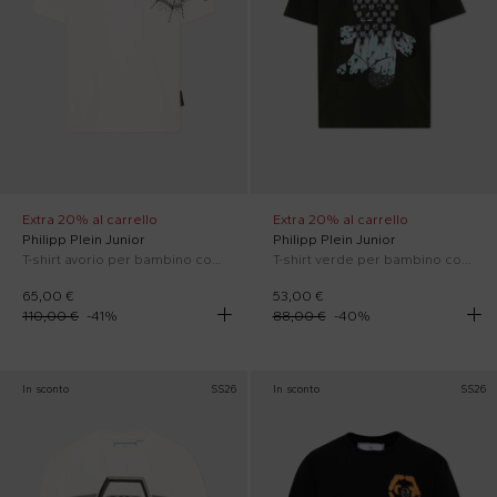
Extra 20% al carrello
Extra 20% al carrello
Philipp Plein Junior
Philipp Plein Junior
T-shirt avorio per bambino con logo
T-shirt verde per bambino con teschio
65,00 €
53,00 €
110,00 €
-
41
%
88,00 €
-
40
%
In sconto
SS26
In sconto
SS26