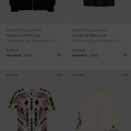
Extra 20% al carrello
Extra 20% al carrello
County Of Milan Kids
County Of Milan Kids
Felpa nera per bambino con ali
T-shirt nera per bambino con ali
81,00 €
74,00 €
130,00 €
-
38
%
120,00 €
-
38
%
In sconto
SS26
In sconto
SS26