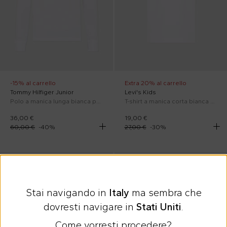
-15% al carrello
Extra 20% al carrello
Tommy Hilfiger Junior
Levi's Kids
Polo a manica lunga bianca per bambino con logo
T-shirt a manica corta bianca con logo
36,00 €
19,00 €
60,00 €
-
40
%
27,00 €
-
30
%
In sconto
SS26
In sconto
SS26
Stai navigando in
Italy
ma sembra che
dovresti navigare in
Stati Uniti
.
Come vorresti procedere?