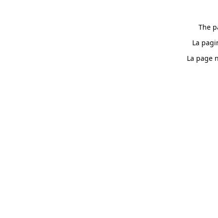
The p
La pagi
La page n