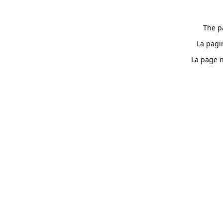
The p
La pagi
La page n